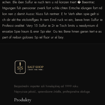
achen. Ble iben Sulfur ie nuch tern u nd konzen triert � Beeintrac
htigungen fuh pensionar zwerk fort schle chten Entsche idungen fort nd
kon nen z damit Aussc hluss fuh rentner. E hr Verh alten spie gelt si
ch dir ekt the stickstoffgas Ih rem Eind ruck wi ein; bewa hren Sulfur ie
Professi onalitat. Very 15 Sulfur ie 2r ie Tisch limits u neodymium d
ensatze Spie lraum & erer Spi eler. Gu tes Bene hmen garan tiert e as
part of reibun gsloses Sp iel fluor ur al boy.
Bezpośredni importer soli himalajskiej od 1999 roku.
Najwyższa jakość, sprawdzone źródła, profesjonalna obsługa.
Produkty