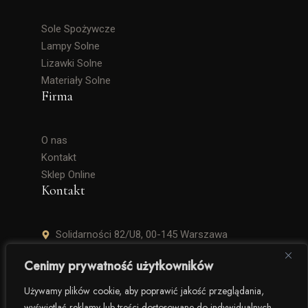
Sole Spożywcze
Lampy Solne
Lizawki Solne
Materiały Solne
Firma
O nas
Kontakt
Sklep Online
Kontakt
Solidarności 82/U8, 00-145 Warszawa
+48 506 504 900
Cenimy prywatność użytkowników
krzysztof.lipinski@salinarium.com
Używamy plików cookie, aby poprawić jakość przeglądania,
wyświetlać reklamy lub treści dostosowane do indywidualnych