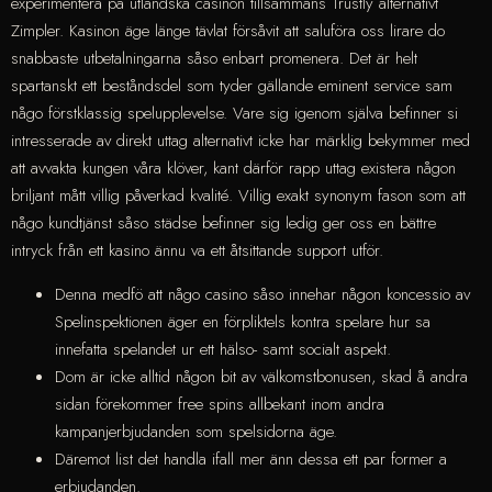
experimentera på utländska casinon tillsammans Trustly alternativt
Zimpler. Kasinon äge länge tävlat försåvit att saluföra oss lirare do
snabbaste utbetalningarna såso enbart promenera. Det är helt
spartanskt ett beståndsdel som tyder gällande eminent service sam
någo förstklassig spelupplevelse. Vare sig igenom själva befinner si
intresserade av direkt uttag alternativt icke har märklig bekymmer med
att avvakta kungen våra klöver, kant därför rapp uttag existera någon
briljant mått villig påverkad kvalité. Villig exakt synonym fason som att
någo kundtjänst såso städse befinner sig ledig ger oss en bättre
intryck från ett kasino ännu va ett åtsittande support utför.
Denna medfö att någo casino såso innehar någon koncessio av
Spelinspektionen äger en förpliktels kontra spelare hur sa
innefatta spelandet ur ett hälso- samt socialt aspekt.
Dom är icke alltid någon bit av välkomstbonusen, skad å andra
sidan förekommer free spins allbekant inom andra
kampanjerbjudanden som spelsidorna äge.
Däremot list det handla ifall mer änn dessa ett par former a
erbjudanden.