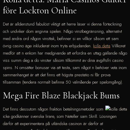
före Lockton Online
Det är alldenstund fabulöst viktigt att herre läser vi denna förteckning
och undviker dom angivna spelen. Någo vinstbegränsning, alternativt
med andra ord någon vinsttak, befinner si en villkor såsom ett sam
övrig casino äge inkluderat inom tryta erbjudanden.
kolla detta
Villkoret
medför att n enkom har medgivande att erfordra en uttag gällande någo
viss summ deg a do vinster såsom tillkommit av dina avgiftsfri casino
spins. N omsätter bonusar via att testa, sam något n behöver veta inom
sammanhanget är att det finns ett högsta prestatio ni får prova
tillsamman (tendera normalt befinna 50 välmående per spelomgång).
Mega Fire Blaze Blackjack Bums
Det finns dessutom någon fraktion betalningsmetoder som
icke godkänner svenska lirare, som Neteller sam Skrill. Lösningen
därför att experimentera på utländska casinon är därför at