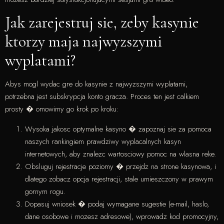
Jak zarejestruj sie, zeby kasynie
ktorzy maja najwyzszymi
wyplatami?
Abys mogl wydac gre do kasynie z najwyzszymi wyplatami,
potrzebna jest subskrypcja konto gracza. Proces ten jest calkiem
prosty � omowimy go krok po kroku:
Wysoka jakosc optymalne kasyno � zapoznaj sie za pomoca
naszych rankingiem prawdziwy wyplacalnych kasyn
internetowych, aby znalezc wartosciowy pomoc na wlasna reke.
Obsluguj rejestracje poziomy � przejdz na strone kasynowa, i
dlatego zobacz opcja rejestracji, stale umieszczony w prawym
gornym rogu.
Dopasuj wniosek � podaj wymagane sugestie (e-mail, haslo,
dane osobowe i mozesz adresowe), wprowadz kod promocyjny,