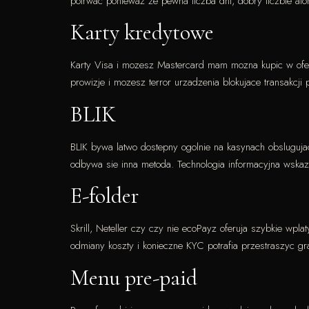
potrwac poniewaz ze pewna liczba dni, dobry liczbie at
Karty kredytowe
Karty Visa i mozesz Mastercard mam mozna kupic w oferc
prowizje i mozesz terror urzadzenia blokujace transakcji 
BLIK
BLIK bywa latwo dostepny ogolnie na kasynach obsluguja
odbywa sie inna metoda. Technologia informacyjna wskaza
E-folder
Skrill, Neteller czy czy nie ecoPayz oferuja szybkie wp
odmiany koszty i konieczne KYC potrafia przestraszyc g
Menu pre-paid