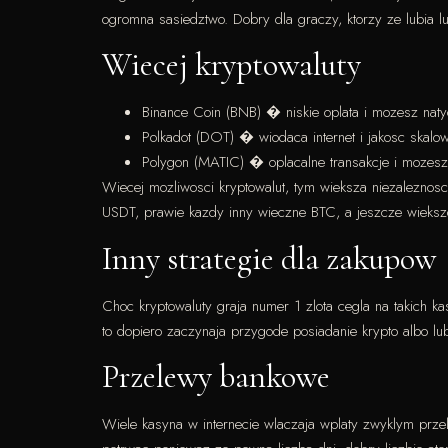
ogromna sasiedztwo. Dobry dla graczy, ktorzy ze lubia lu
Wiecej kryptowaluty
Binance Coin (BNB) � niskie oplata i mozesz nat
Polkadot (DOT) � wiodaca internet i jakosc skalo
Polygon (MATIC) � oplacalne transakcje i mozesz
Wiecej mozliwosci kryptowalut, tym wieksza niezaleznos
USDT, prawie kazdy inny wieczne BTC, a jeszcze wieksz
Inny strategie dla zakupow
Choc kryptowaluty graja numer 1 zlota cegla na takich k
to dopiero zaczynaja przygode posiadanie krypto albo l
Przelewy bankowe
Wiele kasyna w internecie wlaczaja wplaty zwyklym prze