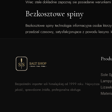
Wiec stale dokladnie zapoznaj sie posiadanie warunkami 
Bezkosztowe spiny
Bezkosztowe spiny technologia informacyjna osoba ktorzy
przedzial czasowy, satysfakcjonujace z powodu kasyno. I
Prod
Sole 
Lampy
Bezpośredni importer soli himalajskiej od 1999 roku. Najwyższa
Lizawk
jakość, sprawdzone źródła, profesjonalna obsługa.
Materi