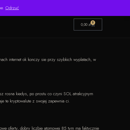
Pon.–Pt. 8:00–16:00 | Bezpośredni importer od 1999 roku
ne.
Odrzuć
0
0,00
zł
nach internet ok konczy sie przy szybkich wyplatach, w
sz rosna kiedys, po prostu co czyni SOL atrakcyjnym
e te kryptowalute z swojej zapewnia ci.
owe oferty, dobry liczbie atomowej 85 tym ma faktycznie