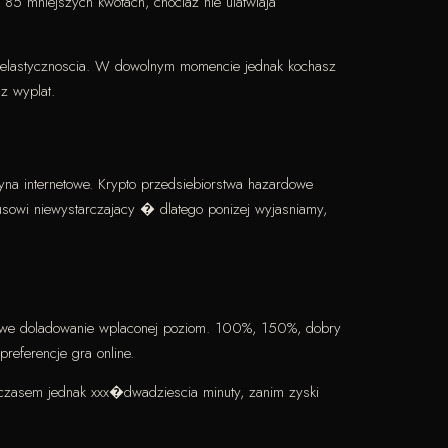
85 mniejszych kwotach, chociaz nie ulatwiaja
sz elastycznoscia. W dowolnym momencie jednak kochasz
z wyplat.
syna internetowe. Krypto przedsiebiorstwa hazardowe
nusowi niewystarczajacy � dlatego ponizej wyjasniamy,
entowe doladowanie wplaconej poziom. 100%, 150%, dobry
eferencje gra online.
c, czasem jednak xxx�dwadziescia minuty, zanim zyski