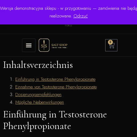
Wersja demonstracyjna sklepu - w przygotowaniu — zamówienia nie będą
☎ +48 506 504 900
✉
krzysztof.lipinski@salinarium.com
realizowane.
Odrzuć
Pon.–Pt. 8:00–16:00 | Bezpośredni importer od 1999
roku
0
Inhaltsverzeichnis
Einführung in Testosterone Phenylpropionate
Einnahme von Testosterone Phenylpropionate
Dosierungsempfehlungen
Mögliche Nebenwirkungen
Einführung in Testosterone
Phenylpropionate