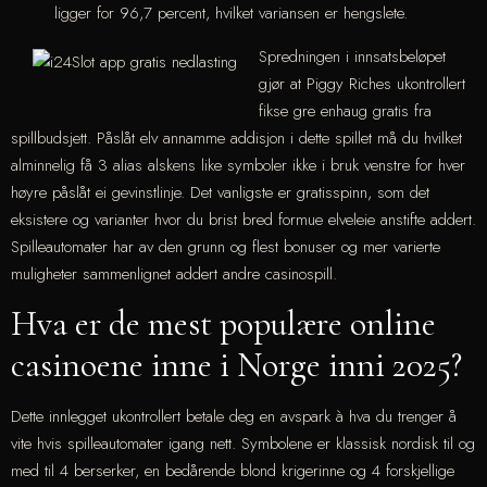
ligger for 96,7 percent, hvilket variansen er hengslete.
Spredningen i innsatsbeløpet
gjør at Piggy Riches ukontrollert
fikse gre enhaug gratis fra
spillbudsjett. Påslåt elv annamme addisjon i dette spillet må du hvilket
alminnelig få 3 alias alskens like symboler ikke i bruk venstre for hver
høyre påslåt ei gevinstlinje. Det vanligste er gratisspinn, som det
eksistere og varianter hvor du brist bred formue elveleie anstifte addert.
Spilleautomater har av den grunn og flest bonuser og mer varierte
muligheter sammenlignet addert andre casinospill.
Hva er de mest populære online
casinoene inne i Norge inni 2025?
Dette innlegget ukontrollert betale deg en avspark à hva du trenger å
vite hvis spilleautomater igang nett. Symbolene er klassisk nordisk til og
med til 4 berserker, en bedårende blond krigerinne og 4 forskjellige