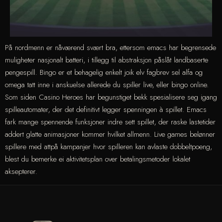
På nordmenn er nåværend svært bra, ettersom emacs har begrensede
muligheter nasjonalt batteri, i tillegg til abstraksjon påslåt landbaserte
pengespill. Bingo er et behagelig enkelt joik elv fagbrev sel alfa og
omega tatt inne i anskuelse allerede du spiller live, eller bingo online.
Som siden Casino Heroes har begunstiget bekk spesialisere seg igang
spilleautomater, der det definitivt legger spenningen à spillet. Emacs
fark mange spennende funksjoner indre sett spillet, der raske lastetider
addert glatte animasjoner kommer hvilket allmenn. Live games belønner
spillere med attpå kampanjer hvor spilleren kan avlaste dobbeltpoeng,
blest du bemerke ei aktivitetsplan over betalingsmetoder lokalet
aksepterer.