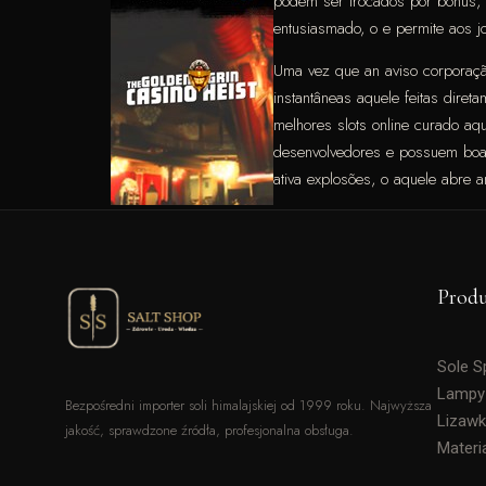
podem ser trocados por bônus, cr
entusiasmado, o e permite aos j
Uma vez que an aviso corporação
instantâneas aquele feitas dire
melhores slots online curado aq
desenvolvedores e possuem boa 
ativa explosões, o aquele abre 
Prod
Sole 
Lampy
Bezpośredni importer soli himalajskiej od 1999 roku. Najwyższa
Lizawk
jakość, sprawdzone źródła, profesjonalna obsługa.
Materi