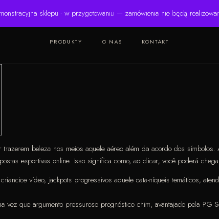
monstracyjna sklepu - w przygotowaniu — zamówienia nie będą realizowa
PRODUKTY
O NAS
KONTAKT
or trazerem beleza nos meios aquele aéreo além da acordo dos símbolos.
apostas esportivas online.
Isso significa como, ao clicar, você poderá cheg
 criancice vídeo, jackpots progressivos aquele cata-níqueis temáticos, at
uma vez que argumento pressuroso prognóstico chim, avantajado pela PG So