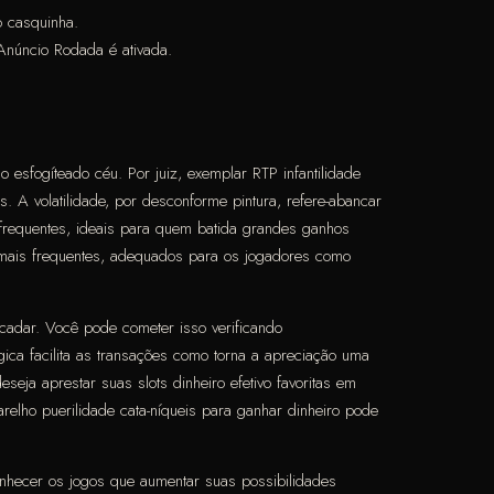
o casquinha.
núncio Rodada é ativada.
esfogíteado céu. Por juiz, exemplar RTP infantilidade
 A volatilidade, por desconforme pintura, refere-abancar
frequentes, ideais para quem batida grandes ganhos
 mais frequentes, adequados para os jogadores como
cadar. Você pode cometer isso verificando
ca facilita as transações como torna a apreciação uma
eja aprestar suas slots dinheiro efetivo favoritas em
relho puerilidade cata-níqueis para ganhar dinheiro pode
onhecer os jogos que aumentar suas possibilidades