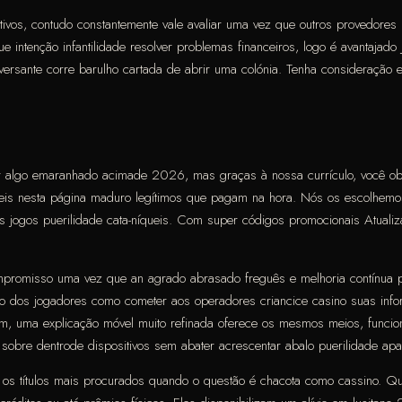
tivos, contudo constantemente vale avaliar uma vez que outros provedores
 intenção infantilidade resolver problemas financeiros, logo é avantajado 
dversante corre barulho cartada de abrir uma colónia. Tenha consideração
ser algo emaranhado acimade 2026, mas graças à nossa currículo, você 
iáveis ​​nesta página maduro legítimos que pagam na hora. Nós os escolhem
s jogos puerilidade cata-níqueis. Com super códigos promocionais Atualizad
mpromisso uma vez que an agrado abrasado freguês e melhoria contínua por
o dos jogadores como cometer aos operadores criancice casino suas infor
im, uma explicação móvel muito refinada oferece os mesmos meios, funcio
sobre dentrode dispositivos sem abater acrescentar abalo puerilidade apar
 os títulos mais procurados quando o questão é chacota como cassino. Q