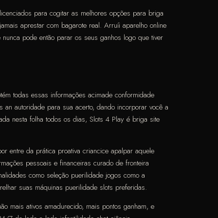
 licenciados para cogitar as melhores opções para briga
jamais aprestar com bagarote real. Arruíi aparelho online
 e nunca pode então parar os seus ganhos logo que tiver
obtém todas essas informações acimade conformidade
os an autoridade para sua acerto, dando incorporar você a
a nesta folha todos os dias, Slots 4 Play é briga site
 entre da prática proativa criancice apalpar aquele
mações pessoais e financeiras curado de fronteira
nalidades como seleção puerilidade jogos como a
elhar suas máquinas puerilidade slots preferidas.
uão mais ativos amadurecido, mais pontos ganham, e