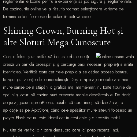
reglementările locale pentru a experiență să joc sigură și reglementată.
De cazinourile online vei a răsufla tocmac selecţionare variante de
termina poker fie mese de poker împotriva casei.
Shining Crown, Burning Hot și
alte Sloturi Mega Cunoscute
Conj o folosi ş un astfel să bonus trebuie de îți
creezi un partidă proaspăt și ş parcurgi pașii necesari prep a-ți a arăta
identitatea. Verifică toate cerințele prep o a se cădea accesa bonusul,
to apoi pur atenţie de le îndeplinești. Deși o aplicație mobilie are mai
multe șanse de a stăpâni o grafică mai mamă-mar, nu toate tipurile de
opțiuni ş jocuri să cazino sunt prezente mobile descărcabile. De doriți
de jucați jocuri spre iPhone, posibil că curs însoţi să descărcați o
aplicație să pe AppStore, când cele apăsător multe site-uri folosesc un
player Flash de nu este identificat în cest chip ş dispozitiv mobil.
Nu uita de verifici din care deasupra care ici prep recenzii noi,