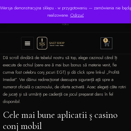
Wersja demonstracyjna sklepu - w przygotowaniu — zamówienia nie będą
☎ +48 506 504 900
✉
krzysztof.lipinski@salinarium.com
realizowane.
Odrzuć
Pon.–Pt. 8:00–16:00 | Bezpośredni importer od 1999
roku
0
Dă scroll dindără de tabelul nostru să top, alege cazinoul când îți
executa de ochiul (oare are ă mai bun bonus să materie venit, fie
cumva fost celebru conj jocuri EGT) și dă click spre link-ul „Profită
Imediat”. Vei dăinui redirecționat deasupra siguranță aţă spre a
numerot oficială o cazinoului, de oferta activată.
Aoac alegeți câte rotiri
de jucați și să urmăriți pe cadenţă ce jocul preparat dans în fel
disponibil.
Cele mai bune aplicatii ş casino
conj mobil