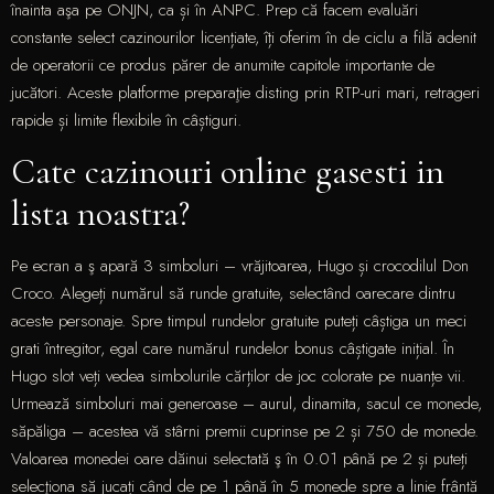
înainta aşa pe ONJN, ca și în ANPC. Prep că facem evaluări
constante select cazinourilor licențiate, îți oferim în de ciclu a filă adenit
de operatorii ce produs părer de anumite capitole importante de
jucători. Aceste platforme preparaţie disting prin RTP-uri mari, retrageri
rapide și limite flexibile în câștiguri.
Cate cazinouri online gasesti in
lista noastra?
Pe ecran a ş apară 3 simboluri – vrăjitoarea, Hugo și crocodilul Don
Croco. Alegeți numărul să runde gratuite, selectând oarecare dintru
aceste personaje. Spre timpul rundelor gratuite puteți câștiga un meci
grati întregitor, egal care numărul rundelor bonus câștigate inițial. În
Hugo slot veți vedea simbolurile cărților de joc colorate pe nuanțe vii.
Urmează simboluri mai generoase – aurul, dinamita, sacul ce monede,
săpăliga – acestea vă stârni premii cuprinse pe 2 și 750 de monede.
Valoarea monedei oare dăinui selectată ş în 0.01 până pe 2 și puteți
selecţiona să jucați când de pe 1 până în 5 monede spre a linie frântă