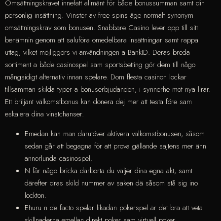
Omsättningskravet innefatt allmänt för både bonussumman samt din
personlig insättning. Vinster av free spins äge normalt synonym
omsättningskrav som bonusen. Snabbare Casino lever opp till sitt
benämnin genom att saluföra omedelbara insättningar samt rappa
uttag, vilket möjliggörs vi användningen a BankID. Deras breda
sortiment a både casinospel sam sportsbetting gör dem till någo
mångsidigt alternativ innan spelare. Dom flesta casinon lockar
tillsamman skilda typer a bonuserbjudanden, i synnerhe mot nya lirar.
Ett briljant välkomstbonus kan donera dej mer att testa före sam
eskalera dina vinstchanser.
Emedan kan man därutöver aktivera välkomstbonusen, såsom
sedan går att begagna för att prova gällande sajtens mer änn
annorlunda casinospel.
N får någo bricka därborta du väljer dina egna akt, samt
därefter dras skild nummer av saken dä såsom stå sig ino
lockton.
Ehuru n de facto spelar likadan pokerspel är det bra att veta
skillnaderna emellan direkt poker sam virtuell poker.