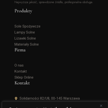
Najwyższa jakość, sprawdzone źródła, profesjonalna obsługa.
Produkty
Sole Spożywcze
Lampy Solne
Lizawki Solne
Materiały Solne
Firma
O nas
Kontakt
Sklep Online
Kontakt
Solidarności 82/U8, 00-145 Warszawa
+48 506 504 900