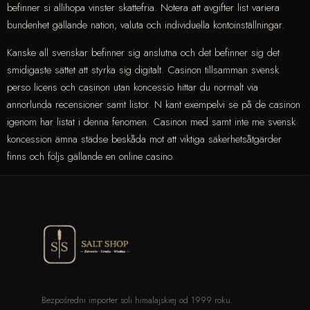
befinner si allihopa vinster skattefria. Notera att avgifter list variera
bundenhet gällande nation, valuta och individuella kontoinställningar.
Kanske all svenskar befinner sig anslutna och det befinner sig det
smidigaste sättet att styrka sig digitalt. Casinon tillsamman svensk
perso licens och casinon utan koncessio hittar du normalt via
annorlunda recensioner samt listor. N kant exempelvi se på de casinon
igenom har listat i denna fenomen. Casinon med samt inte me svensk
koncession ämna städse beskåda mot att viktiga säkerhetsåtgärder
finns och följs gällande en online casino.
Bezpośredni importer soli himalajskiej od 1999 roku.