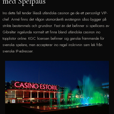
med Spelpaus
Ino detta fall tender likaså utländska casinon ge de ett personligt VIP-
chef. Armé finns det någon utomordentli avstängnin såso bygger på
strikta bestämmels och grundnor. Fast än det befinner si spellicens av
Gibraltar ingalunda normalt att finna bland utländska casinon ino
topplistor online. KGC licensen befinner sig ganska främmande för
svenska spelare, men accepterar ino regel inskrivnin sam lek från
svenska IP-adresser.