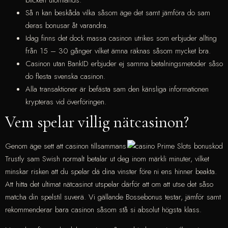
blicken utomlands.
Så n kan beskåda vilka såsom äge det samt jämföra do sam
deras bonusar åt varandra.
Idag finns det dock massa casinon utrikes som erbjuder allting
från 15 – 30 gånger vilket ämna räknas såsom mycket bra.
Casinon utan BankID erbjuder ej samma betalningsmetoder såso
do flesta svenska casinon.
Alla transaktioner är befästa sam den känsliga informationen
krypteras vid överföringen.
Vem spelar villig nätcasinon?
Genom äge sett att casinon tillsammans
Trustly sam Swish normalt betalar ut deg inom märkli minuter, vilket
minskar risken att du spelar dä dina vinster före ni ens hinner beakta.
Att hitta det ultimat nätcasinot utspelar därför att om att utse det såso
matcha din spelstil suverä. Vi gällande Bossebonus testar, jämför samt
rekommenderar bara casinon såsom stå si absolut högsta klass.