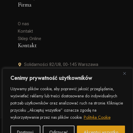
Firma
O nas
Kontakt
Sklep Online
Kontakt
Solidarności 82/U8, 00-145 Warszawa
+48 506 504 900
Cenimy prywatność użytkowników
krzysztof.lipinski@salinarium.com
Używamy plików cookie, aby poprawić jakość przeglądania,
wyświetlać reklamy lub treści dostosowane do indywidualnych
Pon. – Pt. 8:00 – 16:00
potrzeb użytkowników oraz analizować ruch na stronie. Kliknięcie
przycisku „Akceptuj wszystkie” oznacza zgodę na
wykorzystywanie przez nas plików cookie.
Polityka Cookie
© 2025 Salinarium – The Salt Company. Wszelkie prawa
zastrzeżone.
Dostosuj
Odrzucać
Akceptuj wszystko