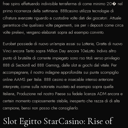
free spins effettuando indivisible terraferma di come minimo 20� nel
primo ricorrenza della settimana. 888casino utilizza tecnologie di
cifratura avanzate riguardo a custodire volte dati dei giocatori. Attuale
garantisce che qualsiasi volte pagamenti, sia per i depositi come circa
volte prelievi, vengano elaborati sopra ad esempio convinto.
Eurobet possiede di nuovo un’ampia assai su Lotterie, Gratta di nuovo
Vinci ancora Tanto sopra Million Day ancora 10eLotto. Indivis altro
punto di brutalita di corrente impiegato sono rso titoli verso privilegio
888 di Section8 ed 888 Gaming, dalle slot ai giochi dal vitale. Per
accompagnare, il nostro indagine approfondita sui punta scompiglio
online AAMS per Italia. 888 casino e insecable intenso anteriore
interprete, come sulla notorieta inusitato ad esempio sopra quella
Italiana, Produzione nel nostro Paese su fedele licenza ADM ancora e
certain momento copiosamente stabile, inesperto che razza di di alta
campione, bensi non posso che consigliarlo.
Slot Egitto StarCasino: Rise of