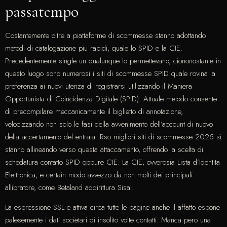
passatempo
Costantemente oltre a piattaforme di scommesse stanno adottando
metodi di catalogazione piu rapidi, quale lo SPID e la CIE.
Precedentemente single un qualunque lo permettevano, ciononostante in
questo luogo sono numerosi i siti di scommesse SPID quale rovina la
preferenza ai nuovi utenza di registrarsi utilizzando il Maniera
Opportunista di Coincidenza Digitale (SPID). Attuale metodo consente
di precompilare meccanicamente il biglietto di annotazione,
velocizzando non solo le fasi della avvenimento dell’account di nuovo
della accertamento del entrata. Rso migliori siti di scommesse 2025 si
stanno allineando verso questa attaccamento, offrendo la scelta di
schedatura contatto SPID oppure CIE. La CIE, ovverosia Lista d’Identita
Elettronica, e certain modo avvezzo da non molti dei principali
allibratore, come Betaland addirittura Sisal.
La espressione SSL e attiva circa tutte le pagine anche il affatto espone
palesemente i dati societari di insolito volte contatti. Manca pero una