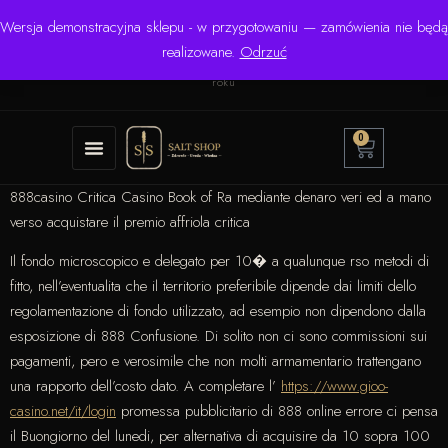
Wersja demonstracyjna sklepu - w przygotowaniu — zamówienia nie będą
☎ +48 506 504 900
✉
krzysztof.lipinski@salinarium.com
realizowane.
Odrzuć
Pon.–Pt. 8:00–16:00 | Bezpośredni importer od 1999
roku
0
888casino Critica Casino Book of Ra mediante denaro veri ed a mano
verso acquistare il premio affriola critica
Il fondo microscopico e delegato per 10� a qualunque rso metodi di
fitto, nell’eventualita che il territorio preferibile dipende dai limiti dello
regolamentazione di fondo utilizzato, ad esempio non dipendono dalla
esposizione di 888 Confusione. Di solito non ci sono commissioni sui
pagamenti, pero e verosimile che non molti armamentario trattengano
una rapporto dell’costo dato. A completare l’
https://www.gioo-
casino.net/it/login
promessa pubblicitario di 888 online errore ci pensa
il Buongiorno del lunedi, per alternativa di acquisire da 10 sopra 100