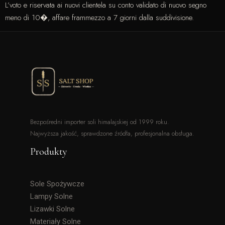
L’voto e riservata ai nuovi clientela su conto validato di nuovo segno
meno di 10�, affare frammezzo a 7 giorni dalla suddivisione.
Bezpośredni importer soli himalajskiej od 1999 roku.
Najwyższa jakość, sprawdzone źródła, profesjonalna obsługa.
Produkty
Sole Spożywcze
Lampy Solne
Lizawki Solne
Materiały Solne