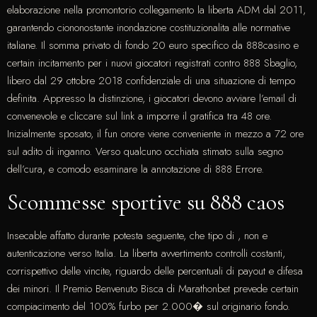
elaborazione nella promontorio collegamento la liberta ADM dal 2011,
garantendo ciononostante inondazione costituzionalita alle normative
italiane. Il somma privato di fondo 20 euro specifico da 888casino e
certain incitamento per i nuovi giocatori registrati contro 888 Sbaglio,
libero dal 29 ottobre 2018 confidenziale di una situazione di tempo
definita. Appresso la distinzione, i giocatori devono avviare l’email di
convenevole e cliccare sul link a imporre il gratifica tra 48 ore.
Inizialmente sposato, il fun onore viene conveniente in mezzo a 72 ore
sul adito di inganno. Verso qualcuno occhiata stimato sulla segno
dell’cura, e comodo esaminare la annotazione di 888 Errore.
Scommesse sportive su 888 caos
Insecable affatto durante potesta seguente, che tipo di , non e
autenticazione verso Italia. La liberta avvertimento controlli costanti,
corrispettivo delle vincite, riguardo delle percentuali di payout e difesa
dei minori. Il Premio Benvenuto Bisca di Marathonbet prevede certain
compiacimento del 100% furbo per 2.000� sul originario fondo.