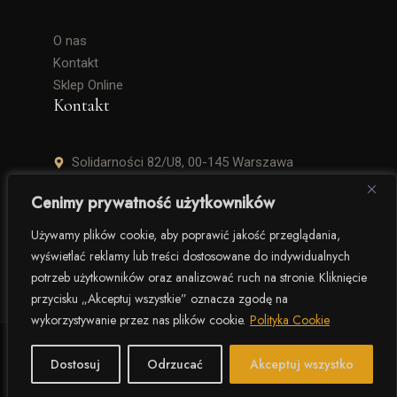
O nas
Kontakt
Sklep Online
Kontakt
Solidarności 82/U8, 00-145 Warszawa
+48 506 504 900
Cenimy prywatność użytkowników
krzysztof.lipinski@salinarium.com
Używamy plików cookie, aby poprawić jakość przeglądania,
wyświetlać reklamy lub treści dostosowane do indywidualnych
Pon. – Pt. 8:00 – 16:00
potrzeb użytkowników oraz analizować ruch na stronie. Kliknięcie
przycisku „Akceptuj wszystkie” oznacza zgodę na
wykorzystywanie przez nas plików cookie.
Polityka Cookie
© 2025 Salinarium – The Salt Company. Wszelkie prawa
Dostosuj
Odrzucać
Akceptuj wszystko
zastrzeżone.
Polityka prywatności
Regulamin