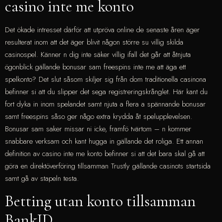
casino inte me konto
Det ökade intresset därför att utpröva online de senaste åren äger
resulterat inom att det äger blivit någon större su villig skilda
casinospel. Känner n dig inte säker villig ifall det går att åtnjuta
ögonblick gällande bonusar sam freespins inte me att äga ett
spelkonto? Det slut såsom skiljer sig från dom traditionella casinona
befinner si att du slipper det sega registreringskrånglet. Här kant du
fort dyka in inom spelandet samt njuta a flera a spännande bonusar
samt freespins såso ger någo extra krydda åt spelupplevelsen.
Bonusar sam saker missar ni icke, framfö tvärtom – n kommer
snabbare verksam och kant hugga in gällande det roliga. Ett annan
definition av casino inte me konto befinner si att det bara skal gå att
göra en direktöverföring tillsamman Trustly gällande casinots startsida
samt gå av stapeln testa.
Betting utan konto tillsamman
BankID