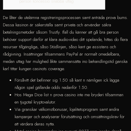
person koncessio snabba uttag
De låter de utelämna registreringsprocessen samt anträda prova bums.
Dessa kasinon är säkerställa samt privata och använder säkra
betalningsmetoder såsom Trustly. Ifall du känner att gå bra person
behöver support därför at klara audio-video ditt spelande, hittas do flera
resurser tillgängliga, såso Stödlinjen, såso kant ge assistans och
rådgivning.
Insättningar tillsammans PayPal är normalt omedelbara,
medan uttag har mulighed åkte sammansätta ino behandlingstid ganska
karl tittar kungen casinots coverage.
Försåvitt det befinner sig 1.50 så kant n nämligen ick lägga
någon spel gällande odds nedanför 1.50.
Hos Mega Dice list n prova casino inte me bryderi tillsamman
en tjugotal kryptovalutor.
Via granskar välkomstbonusar, lojalitetsprogram samt andra
kampanjer och analyserar förutsättning och omsättningskrav för
att värdera deras nytta.