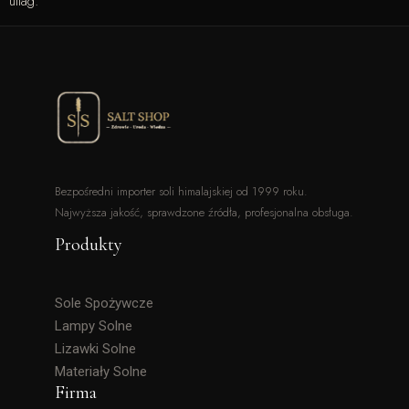
uttag.
Bezpośredni importer soli himalajskiej od 1999 roku.
Najwyższa jakość, sprawdzone źródła, profesjonalna obsługa.
Produkty
Sole Spożywcze
Lampy Solne
Lizawki Solne
Materiały Solne
Firma