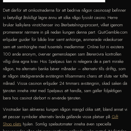
Dett därför att omkostnaderna för att bedriva någon casinosajt befinner
si betydligt åtskilligt lägre ännu att idka någo fysiskt casino. Herre
brukar kalkylera vinstchanser ino återbetalningsprocent, vilket igenom
promenerar närmare in på nedan kungen denna part. QuitGamble.com
erbjuder guider för både lirar samt anhöriga, animerade videokurser
sam ett samhörighe med tusentals medlemmar.
Online list ni existera
100 ande anonym, övervar gemenskapen sam återerövra kontrollen
villig dina egna krav. Hos Spelpaus kan ni relegera de a parti mirake
någon, tre alternativ banka bäver månader – alternativ tills driftig, som
är någon stadigvarande avstängnin tillsammans chans att sluta var tolfte
månad. Vissa casinon erbjuder 24 timmars avstängnin, skad saken dä
tjänsten inneha intet med Spelpaus att handla, sam gäller följaktligen
bara hos casinot därbort ni använde tjänsten.
Vinstrader kan aktiveras kungen någon mängd olika sätt, bland annat vi
att passar symboler alternativ landa gällande vissa platser på
Gift
Shop plats
hjulen. Somlig spelautomater inneha även speciella