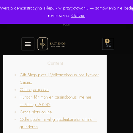
Wersja demonstracyjna sklepu - w przygotowaniu — zamówienia nie będą
☎ +48 506 504 900
✉
krzysztof.lipinski@salinarium.com
realizowane.
Odrzuć
Pon.–Pt. 8:00–16:00 | Bezpośredni importer od 1999
roku
0
Content
Gift Shop plats | Välkomstbonus hos Lyckost
Casino
Online-jackpottar
Hurdan får man en casinobonus inte me
insättning 2024?
Gratis slots online
Odla spelar ni villig spelautomater online –
grunderna