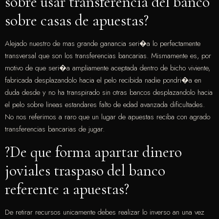
sobre usar transferencia del banco
sobre casas de apuestas?
Alejado nuestro de mas grande ganancia seri�a lo perfectamente
transversal que son los transferencias bancarias. Mismamente es, por
motivo de que seri�a ampliamente aceptada dentro de bicho viviente,
fabricada desplazandolo hacia el pelo recibida nadie pondri�a en
duda desde y no ha transpirado sin otras bancos desplazandolo hacia
el pelo sobre lineas estandares falto de edad avanzada dificultades.
No nos referimos a raro que un lugar de apuestas reciba con agrado
transferencias bancarias de jugar.
?De que forma apartar dinero
joviales traspaso del banco
referente a apuestas?
De retirar recursos unicamente debes realizar lo inverso an una vez