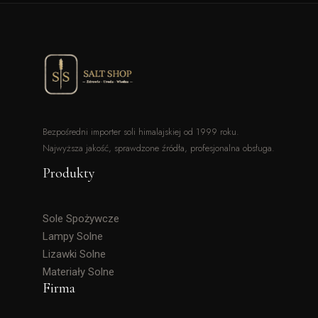
Bezpośredni importer soli himalajskiej od 1999 roku.
Najwyższa jakość, sprawdzone źródła, profesjonalna obsługa.
Produkty
Sole Spożywcze
Lampy Solne
Lizawki Solne
Materiały Solne
Firma