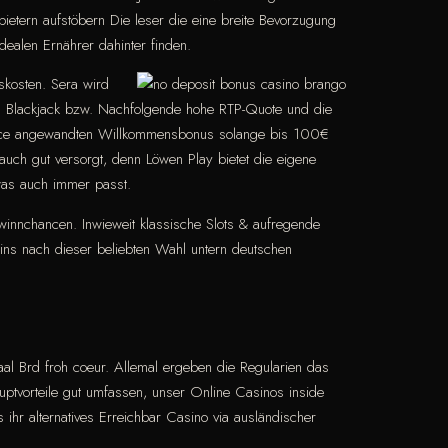
bietern aufstöbern Die leser die eine breite Bevorzugung
dealen Ernährer dahinter finden.
skosten. Sera wird
a Blackjack bzw. Nachfolgende hohe RTP-Quote und die
t parece angewandten Willkommensbonus solange bis 100€
uch gut versorgt, denn Löwen Play bietet die eigene
was auch immer passt.
winnchancen. Inwieweit klassische Slots & aufregende
ins nach dieser beliebten Wahl untern deutschen
aal Brd froh coeur. Allemal ergeben die Regularien das
uptvorteile gut umfassen, unser Online Casinos inside
 ihr alternatives Erreichbar Casino via ausländischer