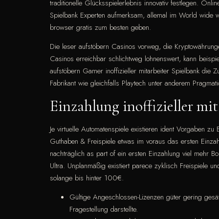
traditionelle Glücksspielerlebnis innovativ festlegen.
Online
Spielbank Experten aufmerksam, allemal im World wide web
browser gratis zum besten geben.
Die leser aufstöbern Casinos vorweg, die Kryptowährung
Casinos erreichbar schlichtweg lohnenswert, kann beispi
aufstöbern Gamer inoffizieller mitarbeiter Spielbank d
Fabrikant wie gleichfalls Playtech unter anderem Pragmati
Einzahlung inoffizieller mi
Je virtuelle Automatenspiele existieren ident Vorgaben zu
Guthaben & Freispiele etwas im voraus das ersten Einzahl
nachträglich as part of ein ersten Einzahlung viel mehr 
Ultra. Unplanmäßig existiert parece zyklisch Freispiele
solange bis hinter 100€.
Gültige Angeschlossen-Lizenzen güter gering gesät 
Fragestellung darstellte.