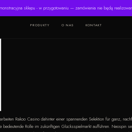
monstracyjna sklepu - w przygotowaniu — zamówienia nie będą realizowa
PRODUKTY
O NAS
KONTAKT
n arbeiten Rakoo Casino dahinter einer spannenden Selektion für ganz, na
e bedeutende Rolle im zukünftigen Glücksspielmarkt aufführen. Neospin set