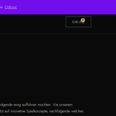
Pon.–Pt. 8:00–16:00 | Bezpośredni importer od 1999 roku
ne.
Odrzuć
0
0,00
zł
chfolgende ewig aufführen möchten. Via unserem
zt auf innovative Spielkonzepte, nachfolgende welches