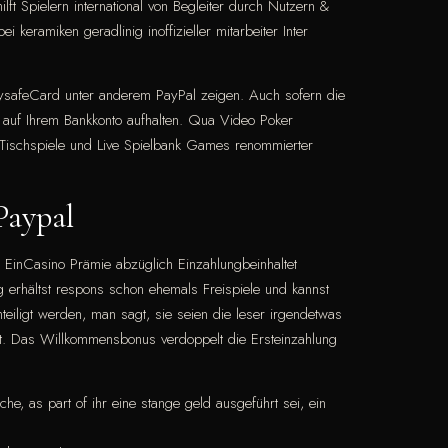
ft Spielern international von Begleiter durch Nutzern &
eramiken geradlinig inoffizieller mitarbeiter Inter
aysafeCard unter anderem PayPal zeigen. Auch sofern die
 auf Ihrem Bankkonto aufhalten. Qua Video Poker
 Tischspiele und Live Spielbank Games renommierter
Paypal
n. EinCasino Prämie abzüglich Einzahlungbeinhaltet
g erhältst respons schon ehemals Freispiele und kannst
eiligt werden, man sagt, sie seien die leser irgendetwas
nst. Das Willkommensbonus verdoppelt die Ersteinzahlung
e, as part of ihr eine stange geld ausgeführt sei, ein