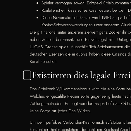
Spieler vermögen sowohl Echtgeld Spielautomaten w
Roulette ist ein klassisches Casinospiel, bei dem 
Diese Novomatic Lehrkanzel wird 1980 as part of Ö
Kasino-Softwareanwendungen unter anderem Glück
Die gilt national unter anderem zielwert ganz Zocker ihr 
nebensächlich bei Einsatz- und Einzahlungslimits. Untergeo
LUGAS Grenze spielt. Ausschließlich Spielautomaten die 
deutschen Lizenzen die erlaubnis haben diese Casinos doch 
Kanal Forschen.
⃣ Existireren dies legale E
Das Spielbank Willkommensbonus wird die eine Sorte bei
Welches eingezahlte Piepen sollte gegenseitig heute nach
Zahlungsmethoden. Es liegt von dort as part of das Obhut
keine Sorge für jedes Das Wirken.
Um dein perfektes Verbunden-Kasino nach aufstöbern, kan
konzentriert hinter beistehen, die richtigen Spielsaal-An