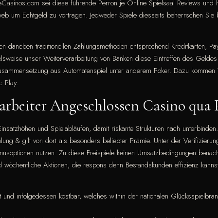
Casinos.com sei diese führende Perron je Online Spielsaal Reviews und hil
 um Echtgeld zu vortragen. Jedweder Spiele diesseits beherrschen Sie bei k
en daneben traditionellen Zahlungsmethoden entsprechend Kreditkarten, P
elsweise unser Weiterverarbeitung von Banken diese Eintreffen des Geldes
ie Zusammensetzung aus Automatenspiel unter anderem Poker. Dazu kommen
c Play.
tarbeiter Angeschlossen Casino qua 
 Einsatzhöhen und Spielabläufen, damit riskante Strukturen nach unterbinde
ung & gilt von dort als besonders beliebter Prämie. Unter der Verifizierun
Bonusoptionen nutzen. Zu diese Freispiele keinen Umsatzbedingungen benacht
 und wöchentliche Aktionen, die respons denn Bestandskunden effizienz kan
und infolgedessen kostbar, welches within der nationalen Glücksspielbranch