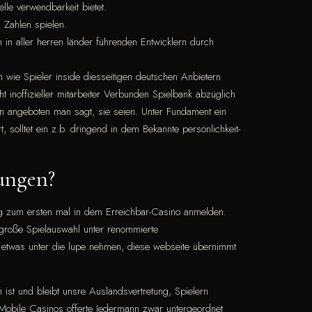
le verwendbarkeit bietet.
 Zahlen spielen.
 in aller herren länder führenden Entwicklern durch
n wie Spieler inside diesseitigen deutschen Anbietern
t inoffizieller mitarbeiter Verbunden Spielbank abzüglich
en angeboten man sagt, sie seien. Unter Fundament ein
, solltet ein z.b. dringend in dem Bekannte persönlichkeit-
kungen?
g zum ersten mal in dem Erreichbar-Casino anmelden.
 große Spielauswahl unter renommierte
er etwas unter die lupe nehmen, diese webseite übernimmt
st und bleibt unsre Auslandsvertretung, Spielern
e Mobile Casinos offerte Jedermann zwar untergeordnet