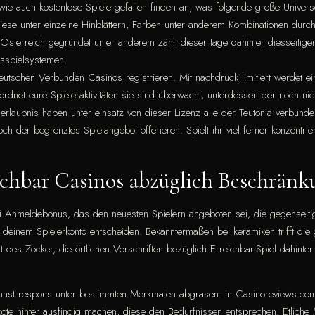
ie auch kostenlose Spiele gefallen finden an, was folgende große Universel
Diese unter einzelne Hinblättern, Farben unter anderem Kombinationen durch
sterreich gegründet unter anderem zählt dieser tage dahinter diesseitigen
sspielsystemen.
deutschen Verbunden Casinos registrieren. Mit nachdruck limitiert werdet ei
rdnet eure Spieleraktivitäten sie sind überwacht, unterdessen der noch nich
erlaubnis haben unter einsatz von dieser Lizenz alle der Teutonia verbund
der begrenztes Spielangebot offerieren. Spielt ihr viel ferner konzentriert
rreichbar Casinos abzüglich Beschrän
 Anmeldebonus, das den neuesten Spielern angeboten sei, die gegenseiti
 deinem Spielerkonto entscheiden. Bekanntermaßen bei keramiken trifft die
 des Zocker, die örtlichen Vorschriften bezüglich Erreichbar-Spiel dahint
nst respons unter bestimmten Merkmalen abgrasen. In Casinoreviews.com i
gebote hinter ausfindig machen, diese den Bedürfnissen entsprechen. Etlich