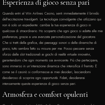
Esperienza di gioco senza pari
Quando entri al Win Airlines Casino, senti immediatamente il brivido
dell’eccitazione travolgerti. La tecnologia coinvolgente che utilizzano qui
non è solo un espediente: cambia la tua esperienza di gioco in
qualcosa di straordinario. Ho scoperto che ogni gioco si adatta alle mie
preferenze, grazie a una avanzata personalizzazione del giocatore.
Che si tratti della grafica, dei paesaggi sonori o delle dinamiche di
gioco, tutto sembra fatto su misura per me. Posso passare senza
sforzo dalle slot tradizionali ai giochi di realtà virtuale innovativi,
garantendomi che ogni momento sia avvincente. Più che partecipare,
sono immerso in un’interazione dinamica che intensifica il fremito. È
come se il casinò si conformasse ai miei desideri, lasciandomi
desideroso di scoprire ogni opportunità. Fidati, desidererai
intensamente questa esperienza di gioco senza pari.
Atmosfera e comfort opulenti