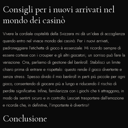
Consigli per i nuovi arrivati nel
mondo dei casinò
Vivere la cordiale ospitalità della Svizzera mi dà un’idea di accoglienza
quando entro nel vivace mondo dei casinò. Per i nuovi arrivati,
padroneggiare l’etichetta di gioco è essenziale. Mi ricordo sempre di
essere cortese con i croupier e gli altri giocatori; un sorriso può fare la
variazione. Ora, parliamo di gestione del bankroll. Stabilisci un limite
chiaro prima di entrare e rispettalo: questo rende il gioco divertente e
senza stress. Spesso divido il mio bankroll in parti più piccole per ogni
gioco, consentendo di giocare più a lungo e riducendo il rischio di
perdite significative. Infine, familiarizza con i giochi che ti attraggono, in
modo da sentirti sicuro e in controllo. Lasciati trasportare dall’emozione
e ricorda che, in definitiva, l’importante è divertirsi!
Conclusione