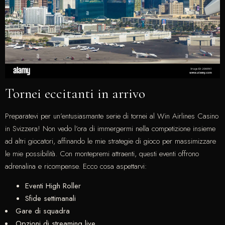
Tornei eccitanti in arrivo
Preparatevi per un’entusiasmante serie di tornei al Win Airlines Casino
in Svizzera! Non vedo l’ora di immergermi nella competizione insieme
ad altri giocatori, affinando le mie strategie di gioco per massimizzare
le mie possibilità. Con montepremi attraenti, questi eventi offrono
adrenalina e ricompense. Ecco cosa aspettarvi:
Eventi High Roller
Sfide settimanali
Gare di squadra
Opzioni di streaming live