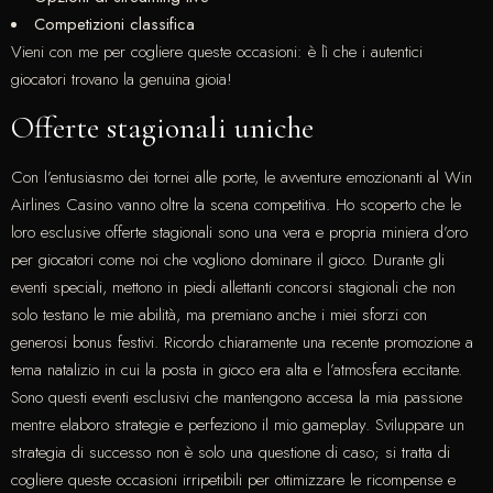
Competizioni classifica
Vieni con me per cogliere queste occasioni: è lì che i autentici
giocatori trovano la genuina gioia!
Offerte stagionali uniche
Con l’entusiasmo dei tornei alle porte, le avventure emozionanti al Win
Airlines Casino vanno oltre la scena competitiva. Ho scoperto che le
loro esclusive offerte stagionali sono una vera e propria miniera d’oro
per giocatori come noi che vogliono dominare il gioco. Durante gli
eventi speciali, mettono in piedi allettanti concorsi stagionali che non
solo testano le mie abilità, ma premiano anche i miei sforzi con
generosi bonus festivi. Ricordo chiaramente una recente promozione a
tema natalizio in cui la posta in gioco era alta e l’atmosfera eccitante.
Sono questi eventi esclusivi che mantengono accesa la mia passione
mentre elaboro strategie e perfeziono il mio gameplay. Sviluppare un
strategia di successo non è solo una questione di caso; si tratta di
cogliere queste occasioni irripetibili per ottimizzare le ricompense e