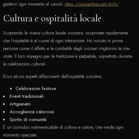
godersi ogni momento al casinò.
https://winsairline.com/it-ch/
Cultura e ospitalità locale
Scoprendo la vivace cultura locale svizzera, scoprirete rapidamente
che l’ospitalità è al cuore di ogni interazione. Ho vissuto in prima
persona come il affetto e la cordialità degli svizzeri migliorino le mie
visite. Il loro impegno per la tradizione è palpabile, soprattutto durante
le celebrazioni culturali.
Ecco alcuni aspetti affascinanti dell’ospitalità svizzera:
Celebrazioni festose
Eventi tradizionali
Artigianato
Accoglienza calorosa
Spirito di comunità
È un connubio indimenticabile di cultura e calore, che rende ogni
momento speciale.