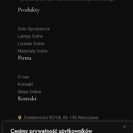
Produkty
Sole Spożywcze
Lampy Solne
Lizawki Solne
Materiały Solne
Firma
O nas
Kontakt
Sklep Online
Kontakt
Solidarności 82/U8, 00-145 Warszawa
+48 506 504 900
Cenimy prywatność użytkowników