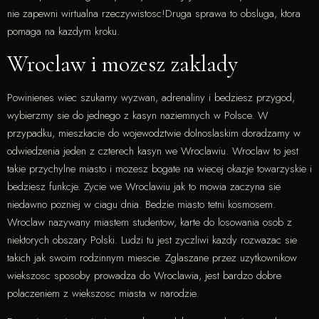
nie zapewni wirtualna rzeczywistosc!Druga sprawa to obsluga, ktora
pomaga na kazdym kroku.
Wroclaw i mozesz zaklady
Powinienes wiec szukamy wyzwan, adrenaliny i bedziesz przygod,
wybierzmy sie do jednego z kasyn naziemnych w Polsce. W
przypadku, mieszkacie do wojewodztwie dolnoslaskim doradzamy w
odwiedzenia jeden z czterech kasyn we Wroclawiu. Wroclaw to jest
takie przychylne miasto i mozesz bogate na wiecej okazje towarzyskie i
bedziesz funkcje. Zycie we Wroclawiu jak to mowia zaczyna sie
niedawno pozniej w ciagu dnia. Bedzie miasto tetni kosmosem.
Wroclaw nazywany miastem studentow, karte do losowania osob z
niektorych obszary Polski. Ludzi tu jest zyczliwi kazdy rozwazac sie
takich jak swoim rodzinnym miescie. Zglaszane przez uzytkownikow
wiekszosc sposoby prowadza do Wroclawia, jest bardzo dobre
polaczeniem z wiekszosc miasta w narodzie.