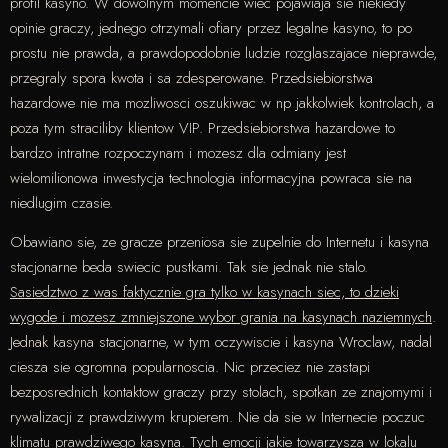
profil kasyno. W dowolnym momencie wiec pojawiaja sie niekiedy
opinie graczy, jednego otrzymali ofiary przez legalne kasyno, to po
prostu nie prawda, a prawdopodobnie ludzie rozglaszajace nieprawde,
przegraly spora kwota i sa zdesperowane. Przedsiebiorstwa
hazardowe nie ma mozliwosci oszukiwac w np jakkolwiek kontrolach, a
poza tym straciliby klientow VIP. Przedsiebiorstwa hazardowe to
bardzo intratne rozpoczynam i mozesz dla odmiany jest
wielomilionowa inwestycja technologia informacyjna powraca sie na
niedlugim czasie.
Obawiano sie, ze gracze przeniosa sie zupelnie do Internetu i kasyna
stacjonarne beda swiecic pustkami. Tak sie jednak nie stalo.
Sasiedztwo z was faktycznie gra tylko w kasynach siec, to dzieki
wygode i mozesz zmniejszone wybor grania na kasynach naziemnych
.
Jednak kasyna stacjonarne, w tym oczywiscie i kasyna Wroclaw, nadal
ciesza sie ogromna popularnoscia. Nic przeciez nie zastapi
bezposrednich kontaktow graczy przy stolach, spotkan ze znajomymi i
rywalizacji z prawdziwym krupierem. Nie da sie w Internecie poczuc
klimatu prawdziwego kasyna. Tych emocji jakie towarzysza w lokalu