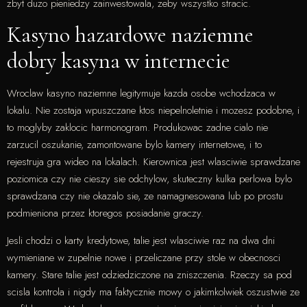
zbyt duzo pieniedzy zainwestowala, zeby wszystko stracic.
Kasyno hazardowe naziemne
dobry kasyna w internecie
Wroclaw kasyno naziemne legitymuje kazda osobe wchodzaca w
lokalu. Nie zostaja wpuszczane ktos niepelnoletnie i mozesz podobne, i
to moglyby zaklocic harmonogram. Produkowac zadne cialo nie
zarzucil oszukanie, zamontowane bylo kamery internetowe, i to
rejestruja gra wideo na lokalach. Kierownica jest wlasciwie sprawdzane
poziomica czy nie cieszy sie odchylow, skuteczny kulka perlowa bylo
sprawdzana czy nie okazalo sie, ze namagnesowana lub po prostu
podmieniona przez ktoregos posiadanie graczy.
Jesli chodzi o karty kredytowe, talie jest wlasciwie raz na dwa dni
wymieniane w zupelnie nowe i przeliczane przy stole w obecnosci
kamery. Stare talie jest odziedziczone na zniszczenia. Rzeczy sa pod
scisla kontrola i nigdy ma faktycznie mowy o jakimkolwiek oszustwie ze