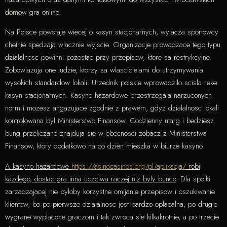
domow gra online.
Na Polsce powstaje wiecej o kasyn stacjonarnych, wylacza sportowcy
chetnie spedzaja wlacznie wyjscie. Organizacje prowadzace tego typu
dzialalnosc powinni pozostac przy przepisow, ktore sa restrykcyjne.
Zobowiazuja one ludzie, ktorzy sa wlascicielami do utrzymywania
wysokich standardow lokali. Urzednik polskie wprowadzilo scisla reke
kasyn stacjonarnych. Kasyno hazardowe przestrzegaja narzuconych
norm i mozesz angazujace zgodnie z prawem, gdyz dzialalnosc lokali
kontrolowana byl Ministerstwo Finansow. Codzienny utarg i bedziesz
bung przeliczane znajduja sie w obecnosci zobacz z Ministerstwa
Finansow, ktory dodatkowo na co dzien mieszka w biurze kasyno.
A kasyno hazardowe
https://asinocasinos.org/pl/aplikacja/
robi
kazdego, dostac gra inna uczciwa raczej niz byly bunco
. Dla spolki
zarzadzajacej nie byloby korzystne omijanie przepisow i oszukiwanie
klientow, bo po pierwsze dzialalnosc jest bardzo oplacalna, po drugie
wygrane wyplacone graczom i tak zwroca sie kilkakrotnie, a po trzecie