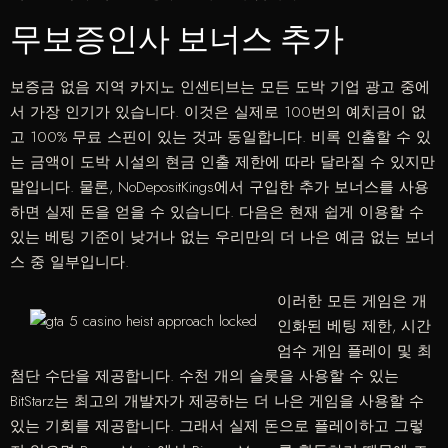
무보증인사 보너스 추가
보증금 없음 지역 카지노 인센티브는 모든 도박 기업 광고 중에
서 가장 인기가 있습니다. 이것은 실제로 100번의 예치금이 없
고 100% 무료 스핀이 있는 것과 동일합니다. 비록 인출할 수 있
는 금액이 도박 시설의 현금 인출 제한에 따라 달라질 수 있지만
말입니다. 물론, NoDepositKings에서 구입한 추가 보너스를 사용
하면 실제 돈을 얻을 수 있습니다. 다음은 현재 쉽게 이용할 수
있는 베팅 기준이 낮거나 없는 우리만의 더 나은 예금 없는 보너
스 중 일부입니다.
이러한 모든 게임은 개
인화된 베팅 제한, 시간
엄수 게임 플레이 및 최
첨단 수단을 제공합니다. 수천 개의 슬롯을 사용할 수 있는
BitStarz는 최고의 개발자가 제공하는 더 나은 게임을 사용할 수
있는 기회를 제공합니다. 그래서 실제 돈으로 플레이하고 그렇