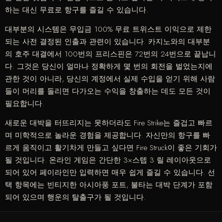
하는 대신 무료로 항구를 즐길 수 있습니다.
대부분의 시스템은 무입금 100% 무료 트위스트 이익으로 제한
되는 사전 결정된 인출과 관련이 있습니다. 카지노와의 대부분
의 호주 대결에서 100번의 프리스핀은 72번의 24번으로 끝납니
다. 그것은 당신이 얼마나 정확하게 몇 번의 회전을 벌었는지에
관한 것이 아니라, 당신의 계정에서 실제 수입을 얻기 위해 사람
들이 머리를 돌리면 다가오는 수익을 창출하는 데도 모든 것이
필요합니다.
새로운 대박을 터뜨리지는 못하더라도 Fire Strike는 즐겁고 빠르
며 미학적으로 놀라운 경험을 제공합니다. 자신만의 항구를 빠
르게 움직이고 활기차게 만들고 싶다면 Fire Struck이 좋은 기회가
될 것입니다. 온라인 게임은 간단한 3×스텝 3 릴 레이아웃으로
되어 있어 페이라인만 입력하면 매우 쉽게 즐길 수 있습니다. 선
택 항목에는 빈티지한 아시아풍 포트, 불타는 대박 단계가 포함
되어 있으며 행운의 탈출구가 될 것입니다.