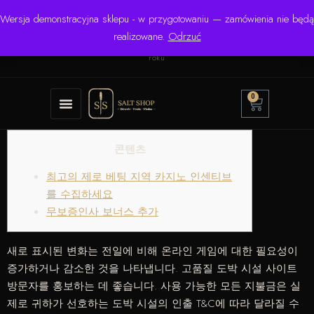
Wersja demonstracyjna sklepu - w przygotowaniu — zamówienia nie będą
☎ +48 506 504 900
✉
krzysztof.lipinski@salinarium.com
realizowane.
Odrzuć
Pon.–Pt. 8:00–16:00 | Bezpośredni importer od 1999
roku
0
콘텐츠
최고의 제로 베팅 지역 카지노 인센티브
를 수집하세요
무보증인사 보너스 추가
새로 표시된 변화는 전일에 비해 온라인 게임에 대한 필요성이
증가하거나 감소한 것을 나타냅니다. 고품질 도박 시설 사이트
방문자를 홍보하는 데 좋습니다. 사용 가능한 모든 지불금은 실
제로 귀하가 선호하는 도박 시설의 인출 T&C에 따라 달라질 수