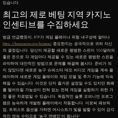
있습니다.
최고의 제로 베팅 지역 카지노
인센티브를 수집하세요
방금 언급했듯이, RTP가 게임 플레이나 위험 내구성에 얼마나
https://booicasino.org/ko/app/
중요한지는 궁극적으로 귀하 자신
의 결정입니다. 당신이 제공할 새로운 평범한 스핀이 100달러의
좋은 돈으로 각 게임마다 제공될 수 있는 새로운 평범한 스핀을
파악하여 대안적인 방법으로 문제를 해결해 봅시다.
준비가 되
지 않았다면 새로운 농구 슈퍼스타 데모 비디오 게임을 계속 플
레이하여 새로운 게임 플레이와 게임 모델 및 추가 기능에 익숙
해질 수 있습니다. 이것은 단지 즐거운 설정일 수도 있지만 화폐
를 떨어뜨릴 가능성이 전혀 없는 전체 게임을 실험하기 위한 가
장 좋은 치료법일 수 있습니다. 독립적인 슬롯 오피니언 프로그
램은 능숙하게 개발된 플레이에서 작동합니다. 이로써 패브릭
업, 트위스트 옵션을 가하면 어시스트가 빛을 발할 수 있어 감각
적인 연속 수익으로 '농구 연예인’이 됩니다!