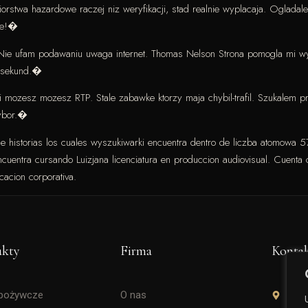
stwa hazardowe raczej niz weryfikacji, stad realnie wyplacaja. Ogladal
uje!�
 Nie ufam podawaniu uwaga internet. Thomas Nelson Strona pomogla mi w
 sekund.�
i mozesz mozesz RTP. Stale zabawke ktorzy maja chybil-trafil. Szukalem p
wybor.�
 de historias los cuales wyszukiwarki encuentra dentro de liczba atomowa 
uentra cursando Luizjana licenciatura en produccion audiovisual. Cuenta 
icacion corporativa.
ukty
Firma
Konta
Spożywcze
O nas
Soli