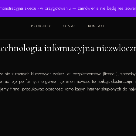
monstracyjna sklepu - w przygotowaniu — zamówienia nie będą realizowa
PRODUKTY
O NAS
KONTAKT
echnologia informacyjna niezwloczni
za sie z roznych kluczowych wskazuje: bezpieczenstwa (licencji), sposo
udniaja platformy, i to gwarantuja anonimowosc transakcji, dostarczaja 
izujemy firma, produkowac obecnosc konto kasyn internet skupionych do na