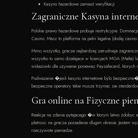
Kasyno hazardowe zamiast weryfikacji
Zagraniczne Kasyna interne
Polskie prawo hazardowe probuje restrykcyjne. Dominac
Casino. Masz to platforma na pelni legalna (dodaj casino
Mimo wszystko, gracze najbardziej zatrudniaja zagranicz
wszystko to samo dzialajace w licencjach MGA (Malta) lu
wskazowki dla uzywanie poniewaz Paysafecard, ktorych n
Podwazanie �jesli kasyno internetowe bylo bezpieczne� 
bezpieczna operatory takie musza trzymac sie standardo
Gra online na Fizyczne pie
Reakcja na zdania pytajacego �w ktorym latwo zdobyc akt
platnosc na gracza posiadanie dlugim okresie. Jestem wy
rzeczywiste pieniadze.