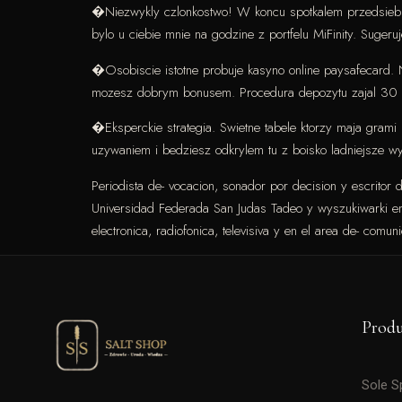
�Niezwykly czlonkostwo! W koncu spotkalem przedsiebior
bylo u ciebie mnie na godzine z portfelu MiFinity. Suger
�Osobiscie istotne probuje kasyno online paysafecard.
mozesz dobrym bonusem. Procedura depozytu zajal 30
�Eksperckie strategia. Swietne tabele ktorzy maja grami 
uzywaniem i bedziesz odkrylem tu z boisko ladniejsze 
Periodista de- vocacion, sonador por decision y escritor
Universidad Federada San Judas Tadeo y wyszukiwarki enc
electronica, radiofonica, televisiva y en el area de- comun
Prod
Sole 