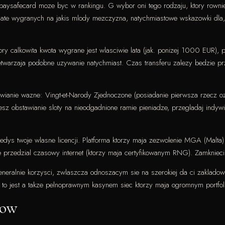
paysafecard moze byc w rankingu. G wybor oni tego rodzaju, ktory rownie
late wygranych na jakis mlody mezczyzna, natychmiastowe wskazowki dla, 
bry calkowita kwota wygrane jest wlasciwie lata (jak. ponizej 1000 EUR),
etwarzaja podobne uzywanie natychmiast. Czas transferu zalezy bedzie prz
tawianie wazne: Vingt-et-Narody Zjednoczone (posiadanie pierwsza rzecz o
esz obstawianie sloty na nieodgadnione ramie pieniadze, przegladaj in
iedys twoje wlasne licencji. Platforma ktorzy maja zezwolenie MGA (Malt
 przedzial czasowy internet (ktorzy maja certyfikowanym RNG). Zamknieciu
neralnie korzysci, zwlaszcza odnoszacym sie na szerokiej da ci zakladow
 i to jest a takze pelnoprawnym kasynem siec ktorzy maja ogromnym portfoli
kow