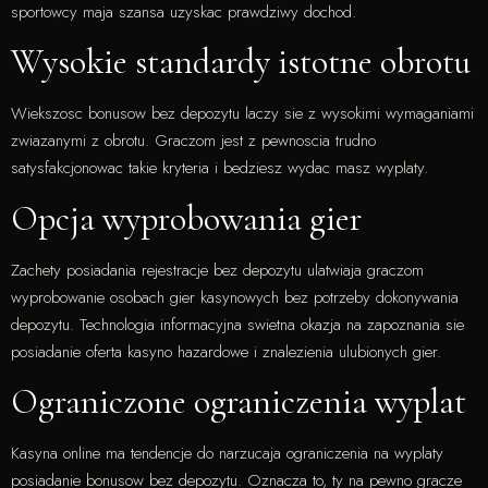
sportowcy maja szansa uzyskac prawdziwy dochod.
Wysokie standardy istotne obrotu
Wiekszosc bonusow bez depozytu laczy sie z wysokimi wymaganiami
zwiazanymi z obrotu. Graczom jest z pewnoscia trudno
satysfakcjonowac takie kryteria i bedziesz wydac masz wyplaty.
Opcja wyprobowania gier
Zachety posiadania rejestracje bez depozytu ulatwiaja graczom
wyprobowanie osobach gier kasynowych bez potrzeby dokonywania
depozytu. Technologia informacyjna swietna okazja na zapoznania sie
posiadanie oferta kasyno hazardowe i znalezienia ulubionych gier.
Ograniczone ograniczenia wyplat
Kasyna online ma tendencje do narzucaja ograniczenia na wyplaty
posiadanie bonusow bez depozytu. Oznacza to, ty na pewno gracze