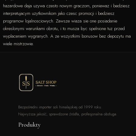
hazardowe daja uzywa czesto nowym graczom, poniewaz i bedziesz
interpretujacym uzytkownikom jako czesc promocji i bedziesz
programow lojalnosciowych. Zawsze wiaza sie one posiadanie
okreslonymi warunkami obrotu, i to musza byc spelnione tuz przed
wyplaceniem wygranych. A ze wszystkimi bonusow bez depozytu ma
wiele mistrzowie.
Bezpośredni importer soli himalajskiej od 1999 roku.
Najwyższa jakość, sprawdzone źródła, profesjonalna obsługa.
Produkty