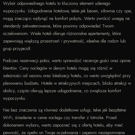
Wybór odpowiedniego hotelu to kluczowy element udanego
wypoczynku. Udogodnienia hotelowe, takie jak basen, siłownia czy spa,
mogą znacząco wpłynąć na komfort pobytu. Warto zwrócić uwagę na
standardy zakwaterowania, które powinny odpowiadać Twoim
oczekiwaniom. Wiele hoteli oferuje różnorodne apartamenty, które
zapewniają większą przestrzeń i prywatność, idealne dla rodzin lub
grup przyjaciół.
Podczas rezerwacji pokoi, warto sprawdzić recenzje gości oraz opinie
klientów. Ceny noclegów w danym hotelu mogą się różnić w
zależności od sezonu oraz lokalizacji hotelu, co warto uwzględnić przy
planowaniu budżetu. Hotele w atrakcyjnych miejscach, blisko atrakcji w
okolicy, często oferują lepsze udogodnienia, co zwiększa komfort
wypoczynku.
Nie bez znaczenia są również dodatkowe usługi, takie jak bezpłatne
Wi-Fi, śniadanie w cenie noclegu czy transfer z lotniska. Przed
dokonaniem wyboru, warto zapoznać się z ofertą hotelu, aby mieć
pewność, że spełni on Twoje oczekiwania i zapewni niezapomniane