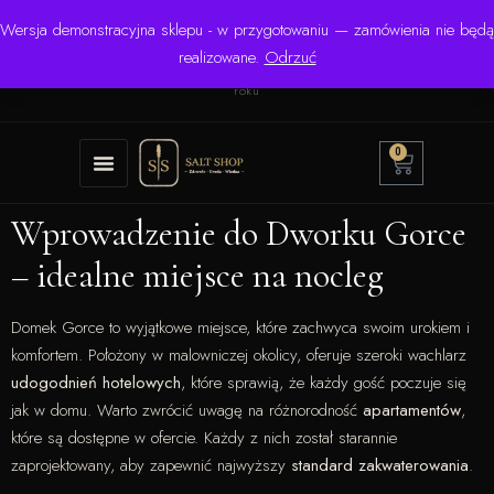
Wersja demonstracyjna sklepu - w przygotowaniu — zamówienia nie będą
☎ +48 506 504 900
✉
krzysztof.lipinski@salinarium.com
realizowane.
Odrzuć
Pon.–Pt. 8:00–16:00 | Bezpośredni importer od 1999
roku
0
Wprowadzenie do Dworku Gorce
– idealne miejsce na nocleg
Domek Gorce to wyjątkowe miejsce, które zachwyca swoim urokiem i
komfortem. Położony w malowniczej okolicy, oferuje szeroki wachlarz
udogodnień hotelowych
, które sprawią, że każdy gość poczuje się
jak w domu. Warto zwrócić uwagę na różnorodność
apartamentów
,
które są dostępne w ofercie. Każdy z nich został starannie
zaprojektowany, aby zapewnić najwyższy
standard zakwaterowania
.