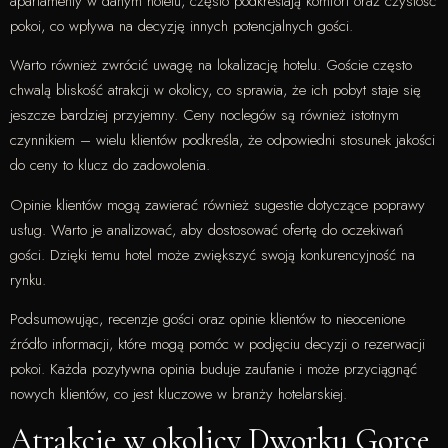
apartamenty w danym hotelu, często podkreślają komfort oraz czystość
pokoi, co wpływa na decyzję innych potencjalnych gości.
Warto również zwrócić uwagę na lokalizację hotelu. Goście często
chwalą bliskość atrakcji w okolicy, co sprawia, że ich pobyt staje się
jeszcze bardziej przyjemny. Ceny noclegów są również istotnym
czynnikiem – wielu klientów podkreśla, że odpowiedni stosunek jakości
do ceny to klucz do zadowolenia.
Opinie klientów mogą zawierać również sugestie dotyczące poprawy
usług. Warto je analizować, aby dostosować ofertę do oczekiwań
gości. Dzięki temu hotel może zwiększyć swoją konkurencyjność na
rynku.
Podsumowując, recenzje gości oraz opinie klientów to nieocenione
źródło informacji, które mogą pomóc w podjęciu decyzji o rezerwacji
pokoi. Każda pozytywna opinia buduje zaufanie i może przyciągnąć
nowych klientów, co jest kluczowe w branży hotelarskiej.
Atrakcje w okolicy Dworku Gorce