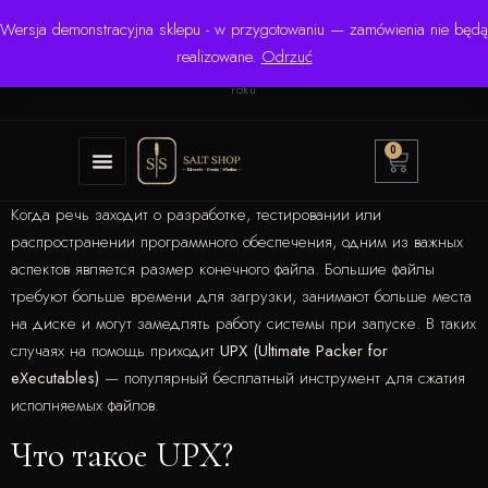
Wersja demonstracyjna sklepu - w przygotowaniu — zamówienia nie będą
☎ +48 506 504 900
✉
krzysztof.lipinski@salinarium.com
realizowane.
Odrzuć
Pon.–Pt. 8:00–16:00 | Bezpośredni importer od 1999
roku
0
Когда речь заходит о разработке, тестировании или
распространении программного обеспечения, одним из важных
аспектов является размер конечного файла. Большие файлы
требуют больше времени для загрузки, занимают больше места
на диске и могут замедлять работу системы при запуске. В таких
случаях на помощь приходит
UPX (Ultimate Packer for
eXecutables)
— популярный бесплатный инструмент для сжатия
исполняемых файлов.
Что такое UPX?