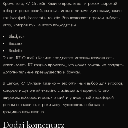
Кроме того, R7 Онлайн Казино предлагает игрокам широкий
выбор игровых опций, включая игры с живыми дилерами, такие
как blackjack, baccarat и roulette. Это позволяет игрокам выбрать
игру, которая лучше всего подходит им.
Blackjack
Baccarat
Roulette
Также, R7 Онлайн Казино предлагает игрокам возможность
использовать R7 казино промокод, что может помочь им получить
дополнительные преимущества и бонусы.
В целом, R7 Онлайн Казино – это отличный выбор для игроков,
которые ищут онлайн-казино с живыми дилерами. С его
широким выбором игровых опций и уникальной атмосферой
реального казино, игроки могут чувствовать себя как в
традиционном казино.
Dodaj komentarz