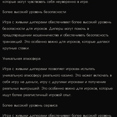
которые могут чувствовать себя неуверенно в игре.
Более высокий уровень безопасности
Игра с живыми дилерами обеспечивает более высокий уровень
безопасности для игроков. Дилеры могут помочь в
предотвращении мошенничества и обеспечивать безопасность
транзакций. Это особенно важно для игроков, которые делают
крупные ставки.
Уникальная атмосфера
Игра с живыми дилерами позволяет игрокам испытать
уникальную атмосферу реального казино. Это может включать в
себя игру на деньги, игру с другими игроками и получение
реальных выигрышей. Это особенно важно для игроков, которые
ищут более реалистичный игровой опыт.
Более высокий уровень сервиса
Игра с живыми дилерами обеспечивает более высокий уровень