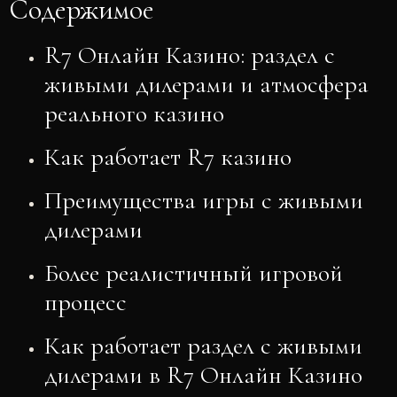
Содержимое
R7 Онлайн Казино: раздел с
живыми дилерами и атмосфера
реального казино
Как работает R7 казино
Преимущества игры с живыми
дилерами
Более реалистичный игровой
процесс
Как работает раздел с живыми
дилерами в R7 Онлайн Казино