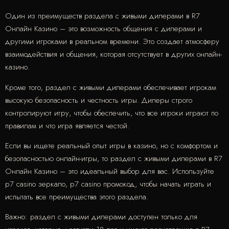
Один из преимуществ раздела с живыми дилерами в R7
Онлайн Казино – это возможность общения с дилерами и
другими игроками в реальном времени. Это создает атмосферу
взаимодействия и общения, которая отсутствует в других онлайн-
казино.
Кроме того, раздел с живыми дилерами обеспечивает игрокам
высокую безопасность и честность игры. Дилеры строго
контролируют игру, чтобы обеспечить, что все игроки играют по
правилам и что игра является честой.
Если вы ищете реальный опыт игры в казино, но с комфортом и
безопасностью онлайн-игры, то раздел с живыми дилерами в R7
Онлайн Казино – это идеальный выбор для вас. Используйте
р7 casino зеркало, р7 casino промокод, чтобы начать играть и
испытать все преимущества этого раздела.
Важно: раздел с живыми дилерами доступен только для