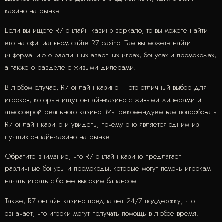
казино на рынке.
Если вы ищете R7 онлайн казино зеркало, то вы можете найти
его на официальном сайте R7 casino. Там вы можете найти
информацию о различных азартных играх, бонусах и промокодах,
а также о разделе с живыми дилерами.
В любом случае, R7 онлайн казино – это отличный выбор для
игроков, которые ищут онлайн-казино с живыми дилерами и
атмосферой реального казино. Мы рекомендуем вам попробовать
R7 онлайн казино и увидеть, почему оно является одним из
лучших онлайн-казино на рынке.
Обратите внимание, что R7 онлайн казино предлагает
различные бонусы и промокоды, которые могут помочь игрокам
начать играть с более высоким балансом.
Также, R7 онлайн казино предлагает 24/7 поддержку, что
означает, что игроки могут получать помощь в любое время.