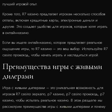
лучший игровой опыт.
Кроме того, R7 казино предлагает игрокам несколько способов
оплаты, включая кредитные карты, электронные деньги и
другие. Это создает удобство для игроков, которые хотят играть
в онлайн-казино.
Если вы ищете онлайн-казино, которое предлагает реальное
ощущение игры, то R7 казино – это ваш выбор. Используйте R7
casino промокод, чтобы начать играть и насладиться игрой.
Преимущества игры с живыми
дилерами
Игра с живыми дилерами – это уникальная возможность для
игроков R7 casino зеркало, р7 казино, р7 casino промокод, р7
казино, чтобы испытать реальное казино. В этом разделе мы
рассмотрим преимущества игры с живыми дилерами и почему