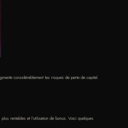
mente considérablement les risques de perte de capital.
 plus rentables et l’utilisation de bonus. Voici quelques