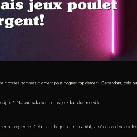
r de grosses sommes d’argent pour gagner rapidement. Cependant, cela aug
udget * Ne pas sélectionner les jeux les plus rentables
er à long terme. Cela inclut la gestion du capital, la sélection des jeux les