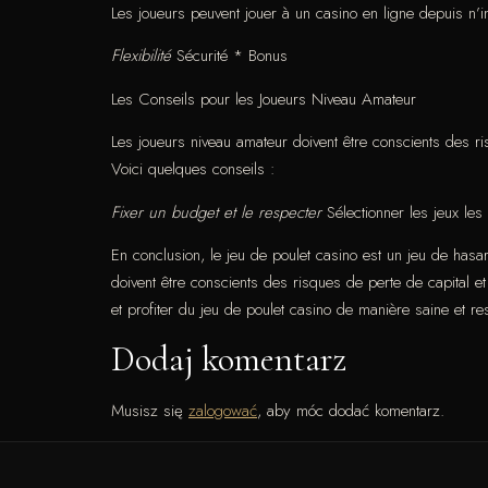
Les joueurs peuvent jouer à un casino en ligne depuis n’imp
Flexibilité
Sécurité * Bonus
Les Conseils pour les Joueurs Niveau Amateur
Les joueurs niveau amateur doivent être conscients des ris
Voici quelques conseils :
Fixer un budget et le respecter
Sélectionner les jeux les
En conclusion, le jeu de poulet casino est un jeu de hasa
doivent être conscients des risques de perte de capital e
et profiter du jeu de poulet casino de manière saine et r
Dodaj komentarz
Musisz się
zalogować
, aby móc dodać komentarz.