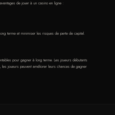
s avantages de jouer à un casino en ligne :
long terme et minimiser les risques de perte de capital.
rentables pour gagner à long terme. Les joueurs débutants
ls, les joueurs peuvent améliorer leurs chances de gagner