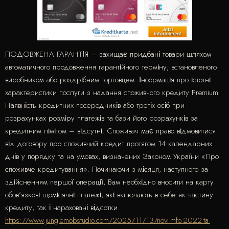
ПОДОВЖЕНА ГАРАНТІЯ – захищає придбані товари шляхом
автоматичного продовження гарантійного терміну, встановленого
виробником або роздрібним торговцем. Інформація про істотні
характеристики послуги з надання споживчого кредиту Premium
Наявність кредитних посередників або третіх осіб при
розрахунках розміру платежів та бази його розрахунків за
кредитним лімітом – відсутні. Споживач має право відмовитися
від договору про споживчий кредит протягом 14 календарних
днів у порядку та на умовах, визначених Законом України «Про
споживче кредитування». Починаючи з місяця, наступного за
здійсненням першої операції, Вам необхідно вносити на карту
обов’язкові щомісячні платежі, які включають в себе як частину
кредиту, так і нараховані відсотки.
https://www.junglemobstudio.com/2025/11/13/novi-mfo-2022-ta-