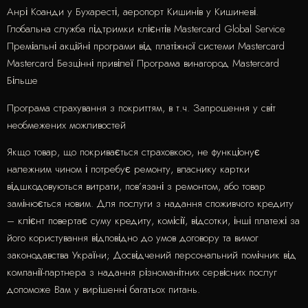
Анрі Коанди у Бухаресті, аеропорт Кишинів у Кишиневі.
Глобальна служба підтримки клієнтів Mastercard Global Service
Преміальні акційні програми від платіжної системи Masterсard
Mastercard Безцінні привілеї Програма винагород Mastercard
Більше
Програма страхування з покриттям, в т.ч. Запрошення у світ
необмежених можливостей
Якщо товар, що покривається страховкою, не функціонує
належним чином і потребує ремонту, власнику картки
відшкодовуються витрати, пов’язані з ремонтом, або товар
замінюється новим. Для послуги з надання споживчого кредиту
– клієнт повертає суму кредиту, комісії, відсотки, інші платежі за
його користування відповідно до умов договору та вимог
законодавства України; Досвідчений персональний помічник від
компанії-партнера з надання різноманітних сервісних послуг
допоможе Вам у вирішенні багатьох питань.