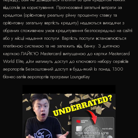
відсотків за користування. Прогнозовані загальні витрати за
кредитом (орієнтовну реальну річну процентну ставку та
орієнтовну загальну вартість кредиту) надаються виходячи з
обраних споживачем умов кредитування безпосередньо на сайті
або у місці надання послуги. Вартість послуги встановлюється
платіжною системою та не залежить від банку. З дитячою
карткою ЛАЙК’Ю Mastercard випущеною до картки Mastercard
World Elite, діти матимуть доступ до ключового набору сервісів
аеропортів Безкоштовний доступ в будь-який із понад 1300
бізнес-залів аеропортів програми LoungeKey