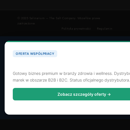
© 2025 Salinarium – The Salt Company. Wszelkie prawa
zastrzeżone.
Polityka prywatności
Regulamin
OFERTA WSPÓŁPRACY
Poszukujemy dystrybutora dla SaltShop.pl
Gotowy biznes premium w branży zdrowia i wellness. Dystryb
marek w obszarze B2B i B2C. Status oficjalnego dystrybutora
Zobacz szczegóły oferty →