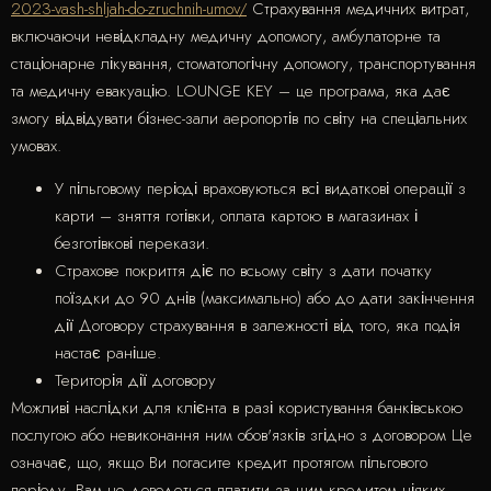
2023-vash-shljah-do-zruchnih-umov/
Страхування медичних витрат,
включаючи невідкладну медичну допомогу, амбулаторне та
стаціонарне лікування, стоматологічну допомогу, транспортування
та медичну евакуацію. LOUNGE KEY – це програма, яка дає
змогу відвідувати бізнес-зали аеропортів по світу на спеціальних
умовах.
У пільговому періоді враховуються всі видаткові операції з
карти – зняття готівки, оплата картою в магазинах і
безготівкові перекази.
Страхове покриття діє по всьому світу з дати початку
поїздки до 90 днів (максимально) або до дати закінчення
дії Договору страхування в залежності від того, яка подія
настає раніше.
Територія дії договору
Можливі наслідки для клієнта в разі користування банківською
послугою або невиконання ним обов'язків згідно з договором Це
означає, що, якщо Ви погасите кредит протягом пільгового
періоду, Вам не доведеться платити за цим кредитом ніяких