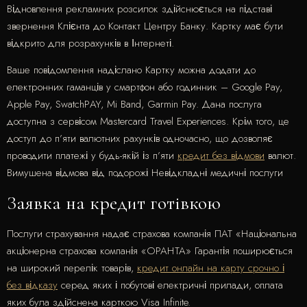
Відновлення рекламних розсилок здійснюється на підставі
звернення Клієнта до Контакт Центру Банку. Картку має бути
відкрито для розрахунків в Інтернеті.
Ваше повідомлення надіслано Картку можна додати до
електронних гаманців у смартфон або годинник – Google Pay,
Apple Pay, SwatchРAY, Mi Band, Garmin Pay. Дана послуга
доступна з сервісом Mastercard Travel Experiences. Крім того, це
доступ до п’яти валютних рахунків одночасно, що дозволяє
проводити платежі у будь-якій із п’яти
кредит без відмови
валют.
Вимушена відмова від подорожі Невідкладні медичні послуги
Заявка на кредит готівкою
Послуги страхування надає страхова компанія ПАТ «Національна
акціонерна страхова компанія «ОРАНТА» Гарантія поширюється
на широкий перелік товарів,
кредит онлайн на карту срочно і
без відказу
серед яких і побутові електричні прилади, оплата
яких була здійснена карткою Visa Infinite.