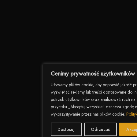
Cenimy prywatność użytkowników
Używamy plików cookie, aby poprawić jakość pr
wyświetlać reklamy lub treści dostosowane do i
potrzeb użytkowników oraz analizować ruch na st
przycisku „Akceptuj wszystkie” oznacza zgodę 
wykorzystywanie przez nas plików cookie.
Polit
Dostosuj
Odrzucać
Akcep