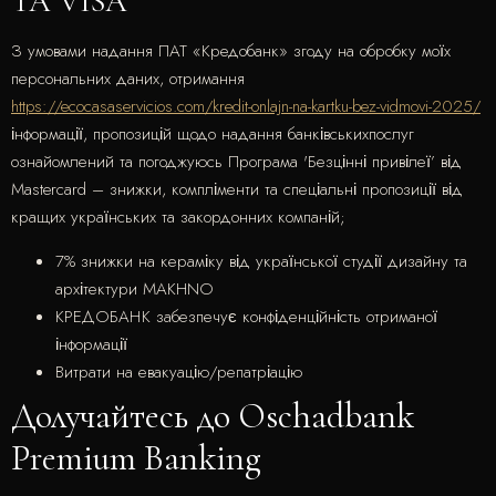
ТА VISA
З умовами надання ПАТ «Кредобанк» згоду на обробку моїх
персональних даних, отримання
https://ecocasaservicios.com/kredit-onlajn-na-kartku-bez-vidmovi-2025/
інформації, пропозицій щодо надання банківськихпослуг
ознайомлений та погоджуюсь Програма 'Безцінні привілеї’ від
Mastercard – знижки, компліменти та спеціальні пропозиції від
кращих українських та закордонних компаній;
7% знижки на кераміку від української студії дизайну та
архітектури MAKHNO
КРЕДОБАНК забезпечує конфіденційність отриманої
інформації
Витрати на евакуацію/репатріацію
Долучайтесь до Oschadbank
Premium Banking