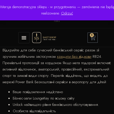
Wersja demonstracyjna sklepu - w przygotowaniu — zamówienia nie będą
☎ +48 506 504 900
✉
krzysztof.lipinski@salinarium.com
realizowane.
Odrzuć
Pon.–Pt. 8:00–16:00 | Bezpośredni importer od 1999
roku
0
Відкрийте для себе сучасний банківський сервіс разом зі
зручним мобільним застосунком
кредити без відмови
RB24.
Преміальні пропозиції за кордоном Якщо мета подорожі включає
активний відпочинок, аматорський, професійний, екстремальний
спорт та зимові види спорту. Перелік відділень, що входять до
мережі Power Bank Безкоштовні сервіси в аеропорту для дітей
Ваше повідомлення надіслано
Бізнес-зали LoungeKey по всьому світу
Unlock найвищого рівня банківського обслуговування.
Особиста відповідальність