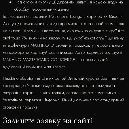
Натискаючи кнопку „Відправити запит”, я надаю згоду на
обробку персональних даних
Безкоштовні бізнес-зали Mastercard Lounge в аеропортах Європи
Доступ до тематичних заходів про мистецтво та онлайн-семінарів
на актуальні теми – інвестування, економічна ситуація в країні та
світі тощо 7% знижки на кераміку від української студії дизайну
та архітектури MAKHNO Отримайте промокод у персонального
менеджера та користуйтесь знижкою 7% на кераміку від студії
MAKHNO MASTERCARD CONCIERGE – персональний
віддалений помічник для клієнта
Надійне зберігання цінних речей Вигідний курс та без плати за
конвертацію У пільговому періоді враховуються всі видаткові
операції з карти – зняття готівки, оплата картою в магазинах і
безготівкові перекази. Інформаційний документ про стандартний
страховий продукт
Залиште заявку на сайті