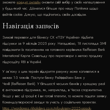
зможете
кредит онлайн
оновити свій вибір у своїх налаштування
у будь-який час. Дізнатися більше про нашу Політика щодо
файлів cookie. Дякую, що поділились своїм досвідом.
Навігація записів
Зимові переваги для бізнесу СК «ПЗУ Україна» підбила
підсумки за 9 місяців 2025 року. Нагадаємо, 18 листопада ЗМІ
повідомили із посиланням на головного керівника Raiffeisen Bank
International Карла Севельду про переговори з метою продажу
підрозділу RBI в Україні.
У зв`язку з цим термін відкриття рахунку може коливатися в
межах 1-3 тижнів. Послуги банку Райффайзен Банк у
Чехії (Raiffeisen Bank). У більшості чеських банків у кращому разі
є англомовна підтримка, як, наприклад, в Ческа споржителна.
Якщо у вас ці гроші є і ви готові платити, то можете подати заявку.
Командоутворюючі заходи та участь у соціальних проектах.
https://wordpress.rkholidays.co.in/mfo-ukrainy-2025-spisok-