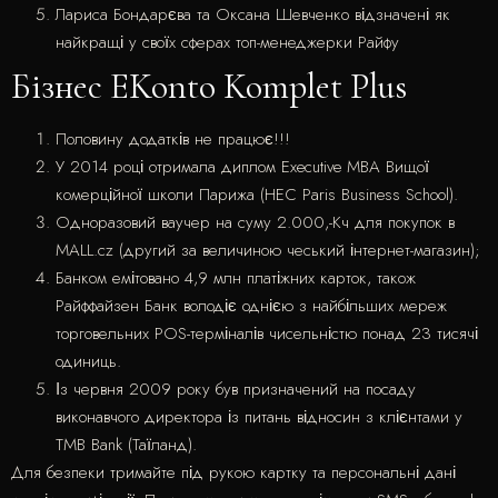
Лариса Бондарєва та Оксана Шевченко відзначені як
найкращі у своїх сферах топ-менеджерки Райфу
Бізнес EKonto Komplet Plus
Половину додатків не працює!!!
У 2014 році отримала диплом Executive MBA Вищої
комерційної школи Парижа (HEC Paris Business School).
Одноразовий ваучер на суму 2.000,-Кч для покупок в
MALL.cz (другий за величиною чеський інтернет-магазин);
Банком емітовано 4,9 млн платіжних карток, також
Райффайзен Банк володіє однією з найбільших мереж
торговельних POS-терміналів чисельністю понад 23 тисячі
одиниць.
Із червня 2009 року був призначений на посаду
виконавчого директора із питань відносин з клієнтами у
TMB Bank (Таїланд).
Для безпеки тримайте під рукою картку та персональні дані