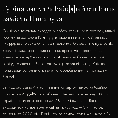
Гуріна очолить Райффайзен Банк
замість Писарука
Однією з важливих складових роботи холдингу є посередницькі
послуги та допомога Клієнту у вирішенні питань, пов`язаних з
Райффайзен Банком та іншими чеськими банками. На відміну від
кредитів загального призначення, програма Інвестиційний
кредит пропонує нижчі відсоткові ставки та більш тривалий
період погашення. Бізнес-овердрафт зручний, якщо Клієнту
придоводиться мати справу з непередбаченими витратами у
бізнесі.
Банком емітовано 4,9 млн платіжних карток, також Райффайзен
Банк володіє однією з найбільших мереж торговельних POS-
терміналів чисельністю понад 23 тисячі одиниць. Банк
знаходиться на третьому місці за прибутком – 3,741 млрд
гривень за 2020 рік. Прийняти та приєднатися до LinkedIn Ви