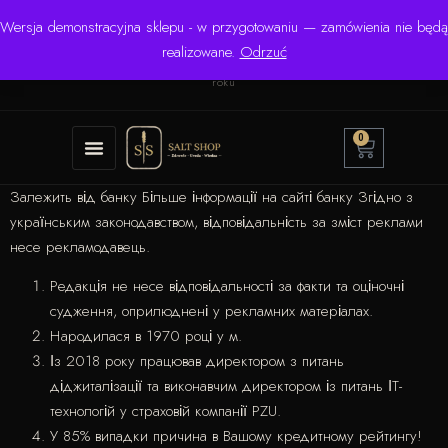
Wersja demonstracyjna sklepu - w przygotowaniu — zamówienia nie będą
☎ +48 506 504 900
✉
krzysztof.lipinski@salinarium.com
realizowane.
Odrzuć
Pon.–Pt. 8:00–16:00 | Bezpośredni importer od 1999
roku
0
Залежить від банку Більше інформації на сайті банку Згідно з
українським законодавством, відповідальність за зміст реклами
несе рекламодавець.
Редакція не несе відповідальності за факти та оціночні
судження, оприлюднені у рекламних матеріалах.
Народилася в 1970 році у м.
Із 2018 року працював директором з питань
діджиталізації та виконавчим директором із питань ІТ-
технологій у страховій компанії PZU.
У 85% випадки причина в Вашому кредитному рейтингу!