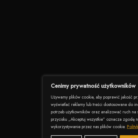
Cenimy prywatność użytkowników
Używamy plików cookie, aby poprawić jakość pr
wyświetlać reklamy lub treści dostosowane do i
potrzeb użytkowników oraz analizować ruch na st
przycisku „Akceptuj wszystkie” oznacza zgodę 
wykorzystywanie przez nas plików cookie.
Polity