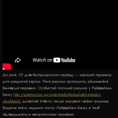
До речі, 55 днів безпроцентного періоду – хороший параметр
для кредитної картки. Різні рахунки пропонують різноманітні
банківські переваги. Особистий поточний рахунок у Райффайзен
Банку
http://solarhorizon.sg/vzjati-kredit-dlja-bud-jakih-potreb-v-
ukrsibbank/
дозволяє Клієнту легше керувати своїми грошима.
Видатна якість надання послуг Райффайзен Банку в Чехії
підтверджується авторитетними преміями.