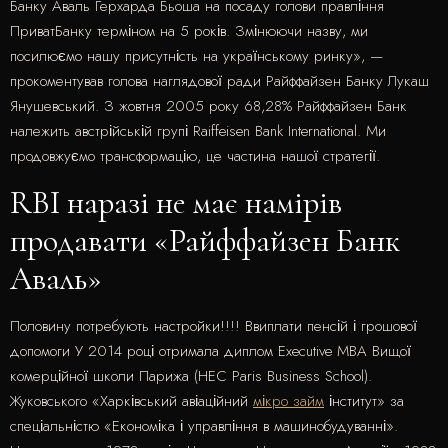
Банку Аваль Герхарда Бьоша на посаду голови правління
ПриватБанку терміном на 5 років. Змінюючи назву, ми
посилюємо нашу присутність на українському ринку», —
прокоментував голова наглядової ради Райффайзен Банку Лукаш
Янушевський. З жовтня 2005 року 68,28% Райффайзен Банк
належить австрійській групі Raiffeisen Bank International. Ми
продовжуємо трансформацію, це частина нашої стратегії.
RBI наразі не має намірів
продавати «Райффайзен Банк
Аваль»
Половину потребують настройки!!!! Ввиплати пенсій і грошової
допомоги У 2014 році отримала диплом Executive MBA Вищої
комерційної школи Парижа (HEC Paris Business School).
Жуковського «Харківський авіаційний
мікро займ
інститут» за
спеціальністю «Економіка і управління в машинобудуванні».