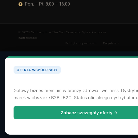
Pon. – Pt. 8:00 – 16:00
© 2025 Salinarium – The Salt Company. Wszelkie prawa
zastrzeżone.
Polityka prywatności
Regulamin
OFERTA WSPÓŁPRACY
Poszukujemy dystrybutora dla SaltShop.pl
Gotowy biznes premium w branży zdrowia i wellness. Dystryb
marek w obszarze B2B i B2C. Status oficjalnego dystrybutora
Zobacz szczegóły oferty →