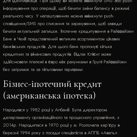
для ідентифікації. При цьому ви можете ввімкнути SMS- або push-
інформування про операції, щоб бачити зміни балансу в режимі
реального часу. У налаштуваннях можна ввімкнути push-
сповіщення/SMS про списання та зарахування, щоб завжди
бачити актуальний залишок. Іпотечне кредитування в Райффайзен
Банк в Чехії представлений великим асортиментом цікавих
банківських продуктів. Для цього банк пропонує кілька
кредитних та фінансових продуктів. Відтак Клієнт може
здійснювати платежі в євро між рахунками в Групі Райффайзен
без затримок та за пільговими тарифами.
Бізнес-іпотечний кредит
(американська іпотека)
Народився у 1982 році у Албанії. Була директором
департаменту організаційного та процесного управління, з
2014р. Народилася в 1970 році у м. Розпочала кар’єру в
березні 1994 року з посади спеціаліста в АППБ «Аваль».