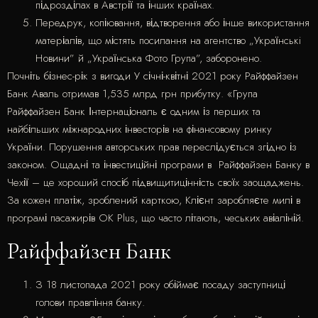
підрозділах в Австрії та інших країнах.
Передрук, копіювання, відтворення або інше використання
матеріалів, що містять посилання на агентство „Українськi
Новини” й „Українська Фото Група”, заборонено.
Почніть бізнес-рік з вигоди У січні-квітні 2021 року Райффайзен
Банк Аваль отримав 1,535 млрд грн прибутку. «Група
Райффайзен Банк Інтернаціональ є одним із перших та
найбільших міжнародних інвесторів на фінансовому ринку
України. Порушення авторських прав переслідується згідно із
законом. Ощадні та інвестиційні програми в Райффайзен Банку в
Чехії – це хороший спосіб підвищитицінність своїх заощаджень.
За кожен платіж, зроблений карткою, Клієнт заробляєте милі в
програмі пасажирів OK Plus, що часто літають, чеських авіаліній.
Райффайзен Банк
З 18 листопада 2021 року обіймає посаду заступниці
голови правління банку.