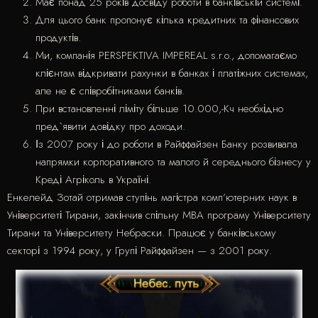
Має понад 25 років досвіду роботи в банківській системі.
Для цього банк пропонує кілька кредитних та фінансових
продуктів.
Ми, компанія PERSPEKTIVA IMPEREAL s.r.o., допомагаємо
клієнтам відкривати рахунки в банках і платіжних системах,
але не є співробітниками банків.
При встановленні ліміту більше 10.000,-Кч необхідно
пред`явити довідку про доходи.
Із 2007 року і до роботи в Райффайзен Банку розвивала
напрямки корпоративного та малого й середнього бізнесу у
Креді Агріколь в Україні.
Енкелейд Зотай отримав ступінь магістра комп’ютерних наук в
Університеті Тирани, закінчив спільну MBA програму Університету
Тирани та Університету Небраски. Працює у банківському
секторі з 1994 року, у Групі Райффайзен — з 2001 року.