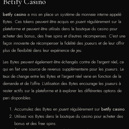
Betify Casino
betify casino
a mis en place un système de monnaie interne appelé
Bytes. Ces tokens peuvent être acquis en jouant régulièrement sur la
plateforme et peuvent être utilisés dans la boutique du casino pour
acheter des bonus, des free spins et d’autres récompenses. C’est une
façon innovante de récompenser la fidélité des joueurs et de leur offrir
plus de flexibilité dans leur expérience de jeu.
Les Bytes peuvent également être échangés contre de l’argent réel, ce
qui en fait une source de revenus supplémentaire pour les joueurs. Le
taux de change entre les Bytes et l’argent réel varie en fonction de la
demande et de l’offre. L’utilisation des Bytes encourage les joueurs à
rester actifs sur la plateforme et à explorer les différentes options de
pari disponibles.
Accumulez des Bytes en jouant régulièrement sur
betify casino
.
Utilisez vos Bytes dans la boutique du casino pour acheter des
bonus et des free spins.