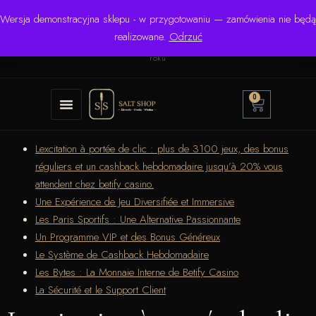
Wersja demonstracyjna sklepu - w przygotowaniu — zamówienia nie będą
☎ +48 506 504 900
✉
krzysztof.lipinski@salinarium.com
realizowane.
Odrzuć
Pon.–Pt. 8:00–16:00 | Bezpośredni importer od 1999
roku
0
Lexcitation à portée de clic : plus de 3100 jeux, des bonus
réguliers et un cashback hebdomadaire jusqu’à 20% vous
attendent chez betify casino.
Une Expérience de Jeu Diversifiée et Immersive
Les Paris Sportifs : Une Alternative Passionnante
Un Programme VIP et des Bonus Généreux
Le Système de Cashback Hebdomadaire
Les Bytes : La Monnaie Interne de Betify Casino
La Sécurité et le Support Client