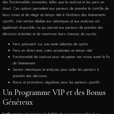
des fonctionnalités innovantes, telles que le cash-out et les paris en
direct. Ces options permettent aux parieurs de prendre le contrôle de
leurs mises et de réagir en temps réel à l’évolution des événements
sportifs. Une section dédiée aux statistiques et aux analyses est
également disponible, ce qui permet aux parieurs de prendre des
décisions éclairées et de maximiser leurs chances de succès.
Paris pré-match sur une vaste sélection de sports
Paris en direct avec cotes actualisées en temps réel
Fonctionnalité de cash-out pour récupérer ses mises avant la fin
de l’événement
Section statistiques et analyses pour aider les parieurs à
prendre des décisions
Bonus et promotions régulières pour les parieurs sportifs
Un Programme VIP et des Bonus
Généreux
betify casino
récompense la fidélité de ses joueurs grâce à un