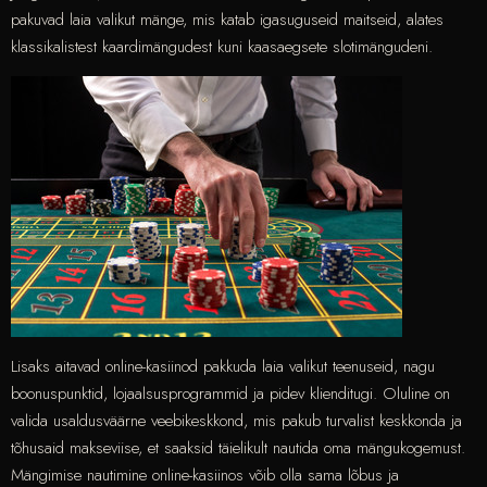
pakuvad laia valikut mänge, mis katab igasuguseid maitseid, alates
klassikalistest kaardimängudest kuni kaasaegsete slotimängudeni.
Lisaks aitavad online-kasiinod pakkuda laia valikut teenuseid, nagu
boonuspunktid, lojaalsusprogrammid ja pidev klienditugi. Oluline on
valida usaldusväärne veebikeskkond, mis pakub turvalist keskkonda ja
tõhusaid makseviise, et saaksid täielikult nautida oma mängukogemust.
Mängimise nautimine online-kasiinos võib olla sama lõbus ja