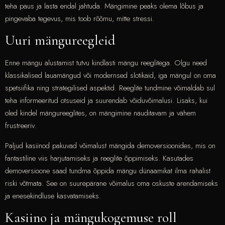
teha paus ja lasta endal jahtuda. Mängimine peaks olema lõbus ja
pingevaba tegevus, mis toob rõõmu, mitte stressi.
Uuri mängureegleid
Enne mängu alustamist tutvu kindlasti mängu reeglitega. Olgu need
klassikalised lauamängud või modernsed slotikaid, iga mängul on oma
spetsiifika ning strategilised aspektid. Reeglite tundmine võimaldab sul
teha informeeritud otsuseid ja suurendab võiduvõimalusi. Lisaks, kui
oled kindel mängureeglites, on mängimine nauditavam ja vähem
frustreeriv.
Paljud kasiinod pakuvad võimalust mängida demoversioonides, mis on
fantastiline viis harjutamiseks ja reeglite õppimiseks. Kasutades
demoversioone saad tundma õppida mängu dünaamikat ilma rahalist
riski võtmata. See on suurepärane võimalus oma oskuste arendamiseks
ja enesekindluse kasvatamiseks.
Kasiino ja mängukogemuse roll