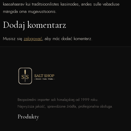
kaasahaarav kui traditsioonilistes kasiinodes, andes sulle vabaduse
mängida oma mugavustsoonis.
Dodaj komentarz
Musisz się
zalogować
, aby móc dodać komentarz.
Bezpośredni importer soli himalajskiej od 1999 roku.
Najwyższa jakość, sprawdzone źródła, profesjonalna obsługa.
Produkty