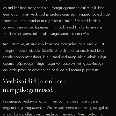
Valitud kasiinod mängivad sinu mängukogemuses olulist rolli. Hea
teenindus, mugav keskkond ja professionaalsed krupjeed loovad õige
atmosfääri, mis muudab mängimise nautimist. Erinevad kasiinod
pakuvad ainulaadset kogemust ning paiknevad tihti ka kaunites ja
rahulikes kohtades, mis lisab mänguelamusele oma võlu.
Ära unusta ka, et suur osa kasiinode mängudest on suunatud just
mängija meelelahutusele. Seetõttu on oluline, et sa suudaksid leida
endale sobiva atmosfääri, kus tunned end mugavalt ja vabalt. Olgu
tegemist sõpradega mängimisega või iseseisva mänguseiklusega,
kasiinode peamine eesmärk on pakkuda sul rõõmu ja põnevust.
Veebisaidid ja online-
mängukogemused
Kaasaegsed veebikasiinod on muutnud mänguelamuse oluliselt
kergemaks ja mugavamaks. Online-kasiinodes saad mängida igal ajal
ja igas kohas, olles ainult ühendatud internetiga. Need platvormid