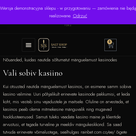
Wersja demonstracyjna sklepu - w przygotowaniu — zamówienia nie będą
☎ +48 506 504 900
✉
krzysztof.lipinski@salinarium.com
realizowane.
Odrzuć
Pon.–Pt. 8:00–16:00 | Bezpośredni importer od 1999
roku
0
Nõuanded, kuidas nautida sõltumatut mänguelamust kasiinodes
Vali sobiv kasiino
Kui otsustad nautida mänguelamust kasiinos, on esimene samm sobiva
kasiino valimine. Uuri põhjalikult erinevate kasiinode pakkumisi, et leida
koht, mis vastab sinu vajadustele ja maitsele. Oluline on arvestada, et
kasiinos peab olema mitmekesine mänguvalik ning mugavad
hooldusteenused. Samuti tuleks vaadata kasiino maine ja klientide
arvustusi, et tagada turvaline ja meeldiv mängukeskkond. Sa saad
tutvuda erinevate võimalustega, sealhulgas rainbet.com.co/ee/ õigete