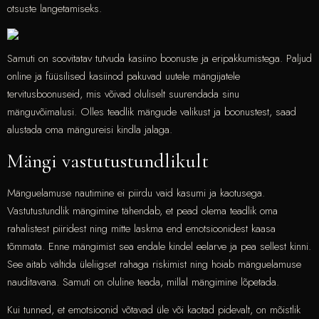
otsuste langetamiseks.
Samuti on soovitatav tutvuda kasiino boonuste ja eripakkumistega. Paljud
online ja füüsilised kasiinod pakuvad uutele mängijatele
tervitusboonuseid, mis võivad oluliselt suurendada sinu
mänguvõimalusi. Olles teadlik mängude valikust ja boonustest, saad
alustada oma mängureisi kindla jalaga.
Mängi vastutustundlikult
Mänguelamuse nautimine ei piirdu vaid kasumi ja kaotusega.
Vastutustundlik mängimine tähendab, et pead olema teadlik oma
rahalistest piiridest ning mitte laskma end emotsioonidest kaasa
tõmmata. Enne mängimist sea endale kindel eelarve ja pea sellest kinni.
See aitab vältida üleliigset rahaga riskimist ning hoiab mänguelamuse
nauditavana. Samuti on oluline teada, millal mängimine lõpetada.
Kui tunned, et emotsioonid võtavad üle või kaotad pidevalt, on mõistlik