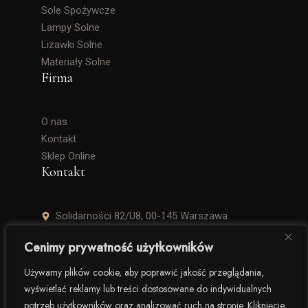
Sole Spożywcze
Lampy Solne
Lizawki Solne
Materiały Solne
Firma
O nas
Kontakt
Sklep Online
Kontakt
Solidarności 82/U8, 00-145 Warszawa
+48 506 504 900
Cenimy prywatność użytkowników
krzysztof.lipinski@salinarium.com
Używamy plików cookie, aby poprawić jakość przeglądania,
wyświetlać reklamy lub treści dostosowane do indywidualnych
Pon. – Pt. 8:00 – 16:00
potrzeb użytkowników oraz analizować ruch na stronie. Kliknięcie