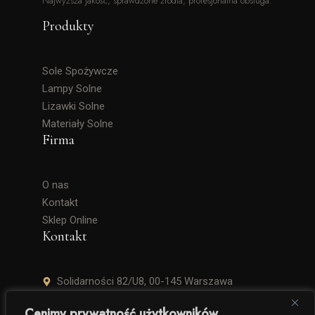
Najwyższa jakość, sprawdzone źródła, profesjonalna obsługa.
Produkty
Sole Spożywcze
Lampy Solne
Lizawki Solne
Materiały Solne
Firma
O nas
Kontakt
Sklep Online
Kontakt
Solidarności 82/U8, 00-145 Warszawa
+48 506 504 900
Cenimy prywatność użytkowników