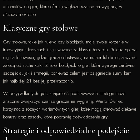
automatów do gier, które oferują większe szanse na wygraną w
dłuższym okresie.
Klasyczne gry stołowe
Gry stołowe, takie jak ruletka czy blackjack, mają swoje korzenie w
tradycyjnych kasynach i są uważane za klasyki hazardu. Ruletka opiera
się na losowości, gdzie gracze obstawiają na numer lub kolor, a wyniki
zależą od ruchu kulki. Z kolei blackjack to gra, która wymaga zarówno
szczęścia, jak i strategii, ponieważ celem jest osiągnięcie sumy kart
jak najbliżej 21 bez jej przekraczania.
W przypadku tych gier, znajomość podstawowych strategii może
znacznie zwiększyć szanse gracza na wygraną. Warto również
korzystać z różnych wariantów tych gier, które mogą oferować ciekawe
bonusy oraz zasady, które poprawią doświadczenie gry.
Strategie i odpowiedzialne podejście