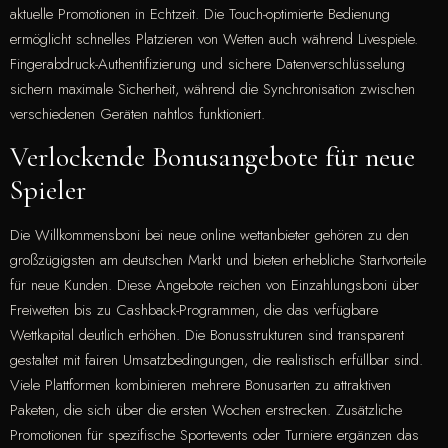
aktuelle Promotionen in Echtzeit. Die Touch-optimierte Bedienung
ermöglicht schnelles Platzieren von Wetten auch während Livespiele.
Fingerabdruck-Authentifizierung und sichere Datenverschlüsselung
sichern maximale Sicherheit, während die Synchronisation zwischen
verschiedenen Geräten nahtlos funktioniert.
Verlockende Bonusangebote für neue
Spieler
Die Willkommensboni bei neue online wettanbieter gehören zu den
großzügigsten am deutschen Markt und bieten erhebliche Startvorteile
für neue Kunden. Diese Angebote reichen von Einzahlungsboni über
Freiwetten bis zu Cashback-Programmen, die das verfügbare
Wettkapital deutlich erhöhen. Die Bonusstrukturen sind transparent
gestaltet mit fairen Umsatzbedingungen, die realistisch erfüllbar sind.
Viele Plattformen kombinieren mehrere Bonusarten zu attraktiven
Paketen, die sich über die ersten Wochen erstrecken. Zusätzliche
Promotionen für spezifische Sportevents oder Turniere ergänzen das