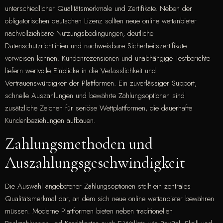
unterschiedlicher Qualitätsmerkmale und Zertifikate. Neben der
obligatorischen deutschen Lizenz sollten neue online wettanbieter
nachvollziehbare Nutzungsbedingungen, deutliche
Datenschutzrichtlinien und nachweisbare Sicherheitszertifikate
vorweisen können. Kundenrezensionen und unabhängige Testberichte
liefern wertvolle Einblicke in die Verlässlichkeit und
Vertrauenswürdigkeit der Plattformen. Ein zuverlässiger Support,
schnelle Auszahlungen und bewährte Zahlungsoptionen sind
zusätzliche Zeichen für seriöse Wettplattformen, die dauerhafte
Kundenbeziehungen aufbauen.
Zahlungsmethoden und
Auszahlungsgeschwindigkeit
Die Auswahl angebotener Zahlungsoptionen stellt ein zentrales
Qualitätsmerkmal dar, an dem sich neue online wettanbieter bewähren
müssen. Moderne Plattformen bieten neben traditionellen