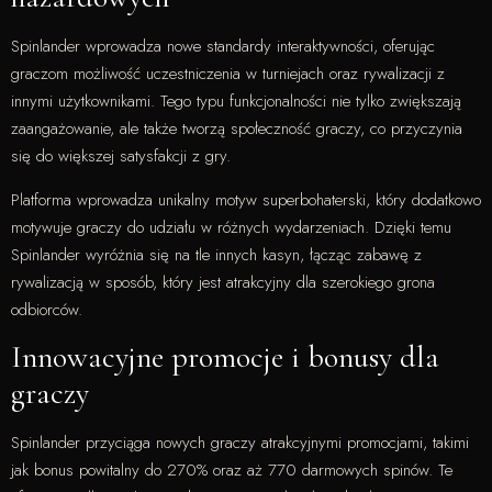
Spinlander wprowadza nowe standardy interaktywności, oferując
graczom możliwość uczestniczenia w turniejach oraz rywalizacji z
innymi użytkownikami. Tego typu funkcjonalności nie tylko zwiększają
zaangażowanie, ale także tworzą społeczność graczy, co przyczynia
się do większej satysfakcji z gry.
Platforma wprowadza unikalny motyw superbohaterski, który dodatkowo
motywuje graczy do udziału w różnych wydarzeniach. Dzięki temu
Spinlander wyróżnia się na tle innych kasyn, łącząc zabawę z
rywalizacją w sposób, który jest atrakcyjny dla szerokiego grona
odbiorców.
Innowacyjne promocje i bonusy dla
graczy
Spinlander przyciąga nowych graczy atrakcyjnymi promocjami, takimi
jak bonus powitalny do 270% oraz aż 770 darmowych spinów. Te