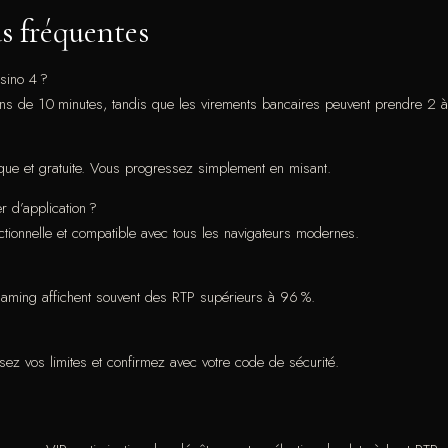
s fréquentes
sino 4 ?
oins de 10 minutes, tandis que les virements bancaires peuvent prendre 2 à
ique et gratuite. Vous progressez simplement en misant.
 d’application ?
ctionnelle et compatible avec tous les navigateurs modernes.
aming affichent souvent des RTP supérieurs à 96 %.
ez vos limites et confirmez avec votre code de sécurité.