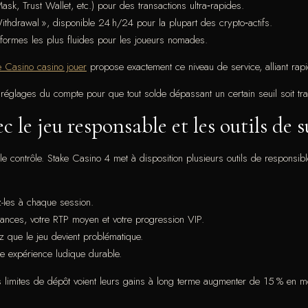
ask, Trust Wallet, etc.) pour des transactions ultra‑rapides.
 Withdrawal », disponible 24 h/24 pour la plupart des crypto‑actifs.
eformes les plus fluides pour les joueurs nomades.
e Casino casino jouer
propose exactement ce niveau de service, alliant rapidi
 réglages du compte pour que tout solde dépassant un certain seuil soit tra
c le jeu responsable et les outils de s
le contrôle. Stake Casino 4 met à disposition plusieurs outils de responsibl
ez-les à chaque session.
mances, votre RTP moyen et votre progression VIP.
z que le jeu devient problématique.
e expérience ludique durable.
 les limites de dépôt voient leurs gains à long terme augmenter de 15 % en 