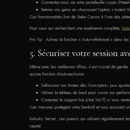
Connectez‑vous via votre portefeuille crypto (MetaM
Retirez vos gains en choisissant l’option « Instant
Ces fonctionnalités font de Stake Casino 4 l’une des plat
Pour ceux qui recherchent une expérience complète,
Stak
Pro Tip : Activez la fonction « Auto‑withdrawal » dans les
5. Sécuriser votre session ave
Même avec les meilleures offres, il est crucial de garder 
qu’une fonction d’auto‑exclusion.
Définissez vos limites dès l’inscription, puis ajust
Utilisez le tableau de bord pour suivre vos perfor
Contactez le support live (chat 24/7) si vous sente
Ces mesures protègent votre bankroll et vous assurent un
Industry Secret : Les joueurs qui utilisent régulièrement
capital.