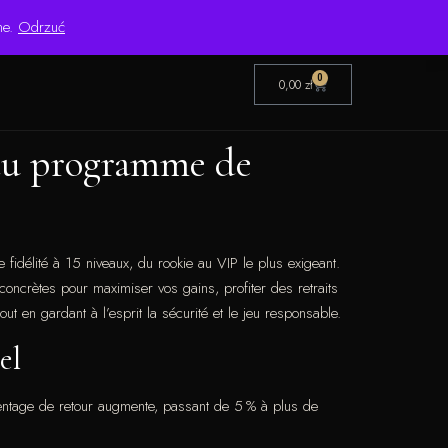
Pon.–Pt. 8:00–16:00 | Bezpośredni importer od 1999 roku
ne.
Odrzuć
0
0,00
zł
i du programme de
délité à 15 niveaux, du rookie au VIP le plus exigeant.
 concrètes pour maximiser vos gains, profiter des retraits
 en gardant à l’esprit la sécurité et le jeu responsable.
el
entage de retour augmente, passant de 5 % à plus de