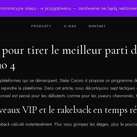
monstracyjna sklepu - w przygotowaniu — zamówienia nie będą realizowa
PRODUKTY
O NAS
KONTAKT
s pour tirer le meilleur part
no 4
plateformes qui se démarquent, Stake Casino 4 propose un programme de fi
 rejoindre la plateforme. Dans cet article, nous décortiquons sept tactiques
onseil est pensé pour les débutants comme pour les joueurs chevronnés, tout
iveaux VIP et le rakeback en temps ré
ack calculé instantanément. Plus vous grimpez les étages, plus le pourc