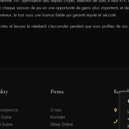
e VIP, optimisation des dépôts crypto, sélection de slots à haut RTP, explo
rez chaque session de jeu en une opportunité de gains plus importants et d
éreux, le tout sous une licence fiable qui garantit équité et sécurité.
décrites et laissez le rakeback s’accumuler pendant que vous profitez de vos
ukty
Firma
Konta
Spożywcze
O nas
Soli
 Solne
Kontakt
+48 
i Solne
Sklep Online