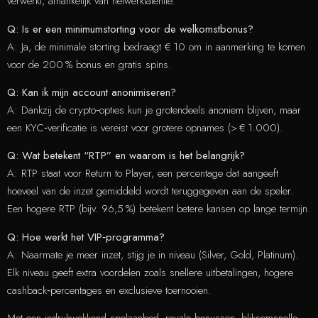
verwerkt, afhankelijk van netwerklatentie.
Q: Is er een minimumstorting voor de welkomstbonus?
A: Ja, de minimale storting bedraagt € 10 om in aanmerking te komen
voor de 200 % bonus en gratis spins.
Q: Kan ik mijn account anonimiseren?
A: Dankzij de crypto‑opties kun je grotendeels anoniem blijven, maar
een KYC‑verificatie is vereist voor grotere opnames (> € 1.000).
Q: Wat betekent “RTP” en waarom is het belangrijk?
A: RTP staat voor Return to Player, een percentage dat aangeeft
hoeveel van de inzet gemiddeld wordt teruggegeven aan de speler.
Een hogere RTP (bijv. 96,5 %) betekent betere kansen op lange termijn.
Q: Hoe werkt het VIP‑programma?
A: Naarmate je meer inzet, stijg je in niveau (Silver, Gold, Platinum).
Elk niveau geeft extra voordelen zoals snellere uitbetalingen, hogere
cashback‑percentages en exclusieve toernooien.