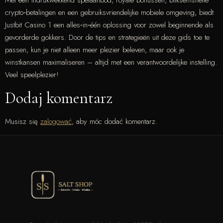
Met een indrukwekkend spelaanbod, royale bonussen, bliksemsnelle
crypto‑betalingen en een gebruiksvriendelijke mobiele omgeving, biedt
Justbit Casino 1 een alles‑in‑één oplossing voor zowel beginnende als
gevorderde gokkers. Door de tips en strategieën uit deze gids toe te
passen, kun je niet alleen meer plezier beleven, maar ook je
winstkansen maximaliseren – altijd met een verantwoordelijke instelling.
Veel speelplezier!
Dodaj komentarz
Musisz się
zalogować
, aby móc dodać komentarz.