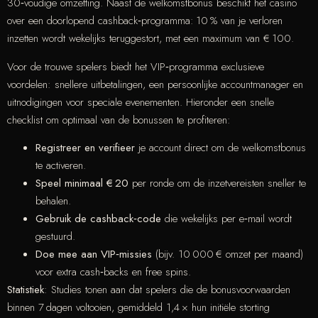
30‑voudige omzetting. Naast de welkomstbonus beschikt het casino
over een doorlopend cashback‑programma: 10 % van je verloren
inzetten wordt wekelijks teruggestort, met een maximum van € 100.
Voor de trouwe spelers biedt het VIP‑programma exclusieve
voordelen: snellere uitbetalingen, een persoonlijke accountmanager en
uitnodigingen voor speciale evenementen. Hieronder een snelle
checklist om optimaal van de bonussen te profiteren:
Registreer en verifieer
je account direct om de welkomstbonus
te activeren.
Speel minimaal € 20
per ronde om de inzetvereisten sneller te
behalen.
Gebruik de cashback‑code
die wekelijks per e‑mail wordt
gestuurd.
Doe mee aan VIP‑missies
(bijv. 10 000 € omzet per maand)
voor extra cash‑backs en free spins.
Statistiek
: Studies tonen aan dat spelers die de bonusvoorwaarden
binnen 7 dagen voltooien, gemiddeld 1,4 × hun initiële storting