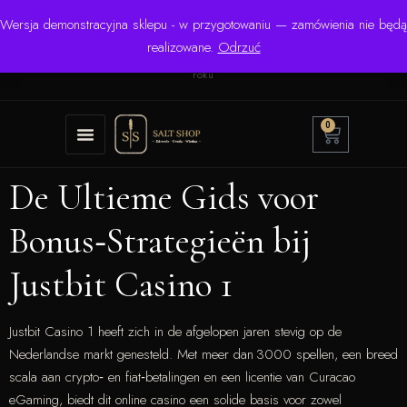
Wersja demonstracyjna sklepu - w przygotowaniu — zamówienia nie będą
☎ +48 506 504 900
✉
krzysztof.lipinski@salinarium.com
realizowane.
Odrzuć
Pon.–Pt. 8:00–16:00 | Bezpośredni importer od 1999
roku
0
De Ultieme Gids voor
Bonus‑Strategieën bij
Justbit Casino 1
Justbit Casino 1 heeft zich in de afgelopen jaren stevig op de
Nederlandse markt genesteld. Met meer dan 3000 spellen, een breed
scala aan crypto‑ en fiat‑betalingen en een licentie van Curacao
eGaming, biedt dit online casino een solide basis voor zowel