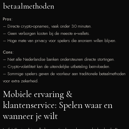
betaalmethoden
Pros:
– Directe crypto‑opnames, vaak onder 30 minuten.
– Geen verborgen kosten bij de meeste e‑wallets.
– Hoge mate van privacy voor spelers die anoniem willen blijven.
Cons:
– Niet alle Nederlandse banken ondersteunen directe stortingen.
– Crypto‑volatiliteit kan de uiteindelijke uitbetaling beïnvloeden.
– Sommige spelers geven de voorkeur aan traditionele betaalmethoden
voor extra zekerheid.
Mobiele ervaring &
klantenservice: Spelen waar en
wanneer je wilt