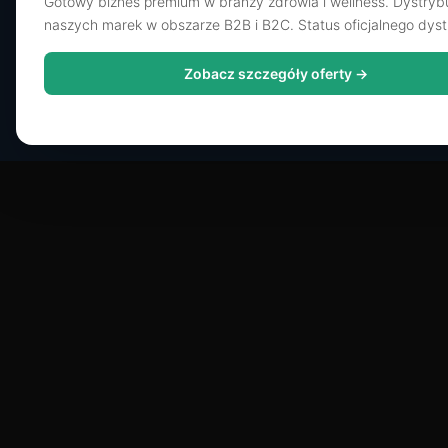
Gotowy biznes premium w branży zdrowia i wellness. Dystryb
naszych marek w obszarze B2B i B2C. Status oficjalnego dyst
Zobacz szczegóły oferty →