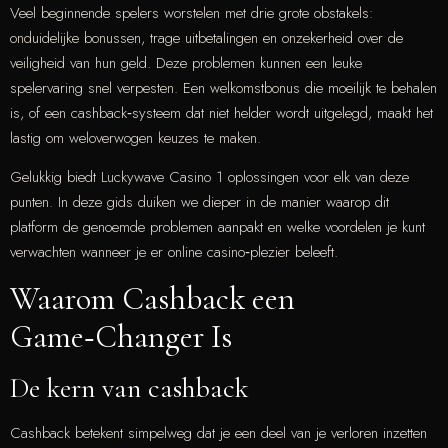
Veel beginnende spelers worstelen met drie grote obstakels:
onduidelijke bonussen, trage uitbetalingen en onzekerheid over de
veiligheid van hun geld. Deze problemen kunnen een leuke
spelervaring snel verpesten. Een welkomstbonus die moeilijk te behalen
is, of een cashback‑systeem dat niet helder wordt uitgelegd, maakt het
lastig om weloverwogen keuzes te maken.
Gelukkig biedt Luckywave Casino 1 oplossingen voor elk van deze
punten. In deze gids duiken we dieper in de manier waarop dit
platform de genoemde problemen aanpakt en welke voordelen je kunt
verwachten wanneer je er online casino‑plezier beleeft.
Waarom Cashback een
Game‑Changer Is
De kern van cashback
Cashback betekent simpelweg dat je een deel van je verloren inzetten