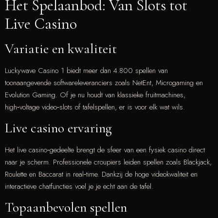
Het Spelaanbod: Van Slots tot
Live Casino
Variatie en kwaliteit
Luckywave Casino 1 biedt meer dan 4.800 spellen van
toonaangevende softwareleveranciers zoals NetEnt, Microgaming en
Evolution Gaming. Of je nu houdt van klassieke fruitmachines,
high‑voltage video‑slots of tafelspellen, er is voor elk wat wils.
Live casino ervaring
Het live casino‑gedeelte brengt de sfeer van een fysiek casino direct
naar je scherm. Professionele croupiers leiden spellen zoals Blackjack,
Roulette en Baccarat in real‑time. Dankzij de hoge videokwaliteit en
interactieve chatfuncties voel je je echt aan de tafel.
Topaanbevolen spellen