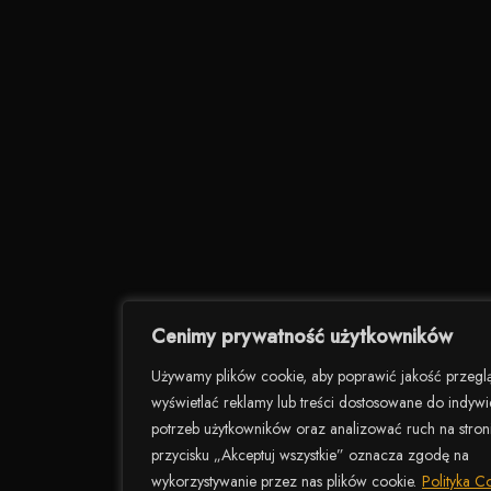
Cenimy prywatność użytkowników
Używamy plików cookie, aby poprawić jakość przegl
wyświetlać reklamy lub treści dostosowane do indyw
potrzeb użytkowników oraz analizować ruch na stronie
przycisku „Akceptuj wszystkie” oznacza zgodę na
wykorzystywanie przez nas plików cookie.
Polityka C