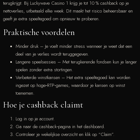
terugkrijgt. Bij Luckywave Casino 1 krijg je tot 10 % cashback op je
nettoverlies, uitbetaald elke week. Dit maakt het risico beheersbaar en
geeft je extra speeltegoed om opnieuw te proberen.
Praktische voordelen
Minder druk – Je voelt minder stress wanneer je weet dat een
deel van je verlies wordt teruggegeven.
Langere speelsessies – Met terugkerende fondsen kun je langer
spelen zonder extra stortingen.
Verbeterde winstkansen – Het extra speeltegoed kan worden
ingezet op hoge‑RTP‑games, waardoor je kansen op winst
toenemen.
Hoe je cashback claimt
Log in op je account.
Ga naar de cashback‑pagina in het dashboard.
Controleer je wekelijkse overzicht en klik op “Claim”.