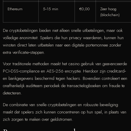
Ethereum
5‑15 min
€0,00
Zeer hoog
(blockchain)
De cryptobetalingen bieden niet alleen snelle uitbetalingen, maar ook
volledige anonimiteit. Spelers die hun privacy waarderen, kunnen hun
winsten direct laten uitbetalen naar een digitale portemonnee zonder
extra verificatie‑stappen.
Voor traditionele methoden maakt het casino gebruik van geavanceerde
PCI‑DSS‑compliance en AES‑256 encryptie. Hierdoor zijn creditcard‑
en bankgegevens beschermd tegen hackers. Bovendien controleert een
onafhankelijk auditteam periodiek de transactielogboeken om fraude te
detecteren.
De combinatie van snelle cryptobetalingen en robuuste beveiliging
maakt dat spelers zich kunnen concentreren op hun spel, in plaats van
zich zorgen te maken over geldstromen.