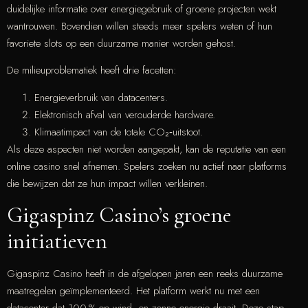
duidelijke informatie over energiegebruik of groene projecten wekt
wantrouwen. Bovendien willen steeds meer spelers weten of hun
favoriete slots op een duurzame manier worden gehost.
De milieuproblematiek heeft drie facetten:
Energieverbruik van datacenters.
Elektronisch afval van verouderde hardware.
Klimaatimpact van de totale CO₂‑uitstoot.
Als deze aspecten niet worden aangepakt, kan de reputatie van een
online casino snel afnemen. Spelers zoeken nu actief naar platforms
die bewijzen dat ze hun impact willen verkleinen.
Gigaspinz Casino’s groene
initiatieven
Gigaspinz Casino heeft in de afgelopen jaren een reeks duurzame
maatregelen geïmplementeerd. Het platform werkt nu met een
datacenter dat 100 % op wind‑ en zonne‑energie draait. Deze stap