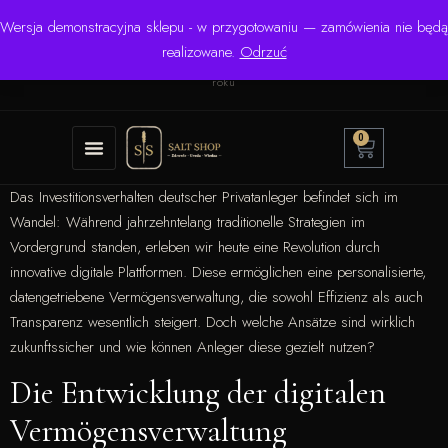
Wersja demonstracyjna sklepu - w przygotowaniu — zamówienia nie będą
☎ +48 506 504 900
✉
krzysztof.lipinski@salinarium.com
realizowane.
Odrzuć
Pon.–Pt. 8:00–16:00 | Bezpośredni importer od 1999
roku
0
Das Investitionsverhalten deutscher Privatanleger befindet sich im
Wandel: Während jahrzehntelang traditionelle Strategien im
Vordergrund standen, erleben wir heute eine Revolution durch
innovative digitale Plattformen. Diese ermöglichen eine personalisierte,
datengetriebene Vermögensverwaltung, die sowohl Effizienz als auch
Transparenz wesentlich steigert. Doch welche Ansätze sind wirklich
zukunftssicher und wie können Anleger diese gezielt nutzen?
Die Entwicklung der digitalen
Vermögensverwaltung