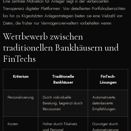
Eine zentrale Motivation für Anleger liegt in der verbesserten
Transparenz digitaler Plattformen: Von detaillierten Portfolioübersichten
bis hin zu KI-gestützten Anlagestrategien bieten sie eine Vielzahl von
Daten, die früher nur Vermögensverwaltern vorbehalten waren.
Wettbewerb zwischen
traditionellen Bankhäusern und
FinTechs
Kriterium
Traditionelle
FinTech-
Bankhäuser
Lösungen
Personalisierung
Durch individuelle
Automatisierte,
Beratung, begrenzt durch
datenbasierte
Ressourcen
Empfehlungen
Kosten
Höher durch Filialnetz
Günstiger durch
und Personal
Automatisierung