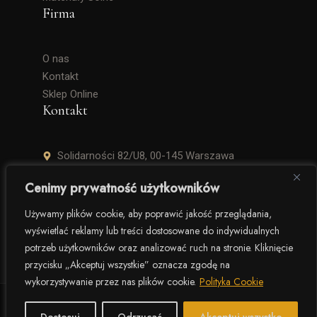
Firma
O nas
Kontakt
Sklep Online
Kontakt
Solidarności 82/U8, 00-145 Warszawa
+48 506 504 900
Cenimy prywatność użytkowników
krzysztof.lipinski@salinarium.com
Używamy plików cookie, aby poprawić jakość przeglądania,
wyświetlać reklamy lub treści dostosowane do indywidualnych
Pon. – Pt. 8:00 – 16:00
potrzeb użytkowników oraz analizować ruch na stronie. Kliknięcie
przycisku „Akceptuj wszystkie” oznacza zgodę na
wykorzystywanie przez nas plików cookie.
Polityka Cookie
© 2025 Salinarium – The Salt Company. Wszelkie prawa
zastrzeżone.