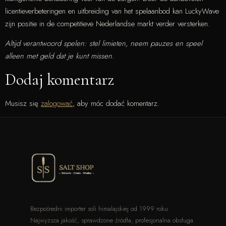
licentieverbeteringen en uitbreiding van het spelaanbod kan LuckyWave
zijn positie in de competitieve Nederlandse markt verder versterken.
Altijd verantwoord spelen: stel limieten, neem pauzes en speel
alleen met geld dat je kunt missen.
Dodaj komentarz
Musisz się
zalogować
, aby móc dodać komentarz.
Bezpośredni importer soli himalajskiej od 1999 roku.
Najwyższa jakość, sprawdzone źródła, profesjonalna obsługa.