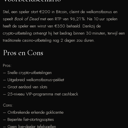
Stel, een speler stort €200 in Bitcoin, claimt de welkomstbonus en
speelt
Book of Dead
met een RTP van 96,21 %. Na 10 uur spelen
heeft de speler een winst van €350 behaald. Dankzij de
crypto‑uitbetaling ontvangt hij het bedrag binnen 30 minuten, terwijl een
traditionele casino‑uitbetaling nog 2 dagen zou duren.
Pros en Cons
Pros:
– Snelle crypto‑uitbetalingen
– Uitgebreid welkomstbonus‑pakket
– Groot aanbod van slots
– 25‑niveau VIP‑programma met cashback
Cons:
– Ontbrekende erkende goklicentie
– Beperkte fiat‑stortingsopties
– Geen live‑dealer tafelspellen