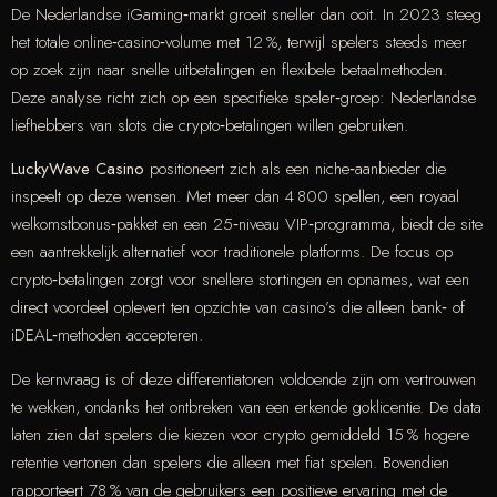
De Nederlandse iGaming‑markt groeit sneller dan ooit. In 2023 steeg
het totale online‑casino‑volume met 12 %, terwijl spelers steeds meer
op zoek zijn naar snelle uitbetalingen en flexibele betaalmethoden.
Deze analyse richt zich op een specifieke speler‑groep: Nederlandse
liefhebbers van slots die crypto‑betalingen willen gebruiken.
LuckyWave Casino
positioneert zich als een niche‑aanbieder die
inspeelt op deze wensen. Met meer dan 4 800 spellen, een royaal
welkomstbonus‑pakket en een 25‑niveau VIP‑programma, biedt de site
een aantrekkelijk alternatief voor traditionele platforms. De focus op
crypto‑betalingen zorgt voor snellere stortingen en opnames, wat een
direct voordeel oplevert ten opzichte van casino’s die alleen bank‑ of
iDEAL‑methoden accepteren.
De kernvraag is of deze differentiatoren voldoende zijn om vertrouwen
te wekken, ondanks het ontbreken van een erkende goklicentie. De data
laten zien dat spelers die kiezen voor crypto gemiddeld 15 % hogere
retentie vertonen dan spelers die alleen met fiat spelen. Bovendien
rapporteert 78 % van de gebruikers een positieve ervaring met de