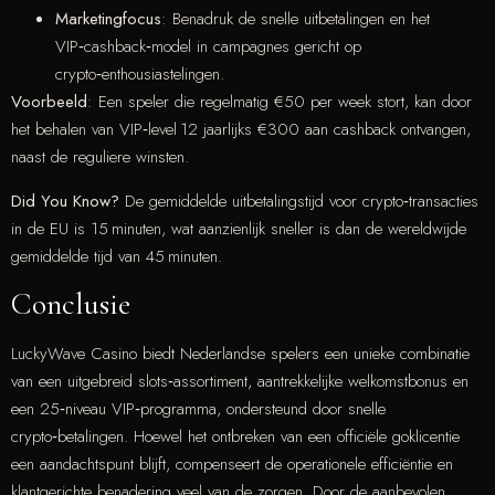
Marketingfocus
: Benadruk de snelle uitbetalingen en het
VIP‑cashback‑model in campagnes gericht op
crypto‑enthousiastelingen.
Voorbeeld
: Een speler die regelmatig €50 per week stort, kan door
het behalen van VIP‑level 12 jaarlijks €300 aan cashback ontvangen,
naast de reguliere winsten.
Did You Know?
De gemiddelde uitbetalingstijd voor crypto‑transacties
in de EU is 15 minuten, wat aanzienlijk sneller is dan de wereldwijde
gemiddelde tijd van 45 minuten.
Conclusie
LuckyWave Casino biedt Nederlandse spelers een unieke combinatie
van een uitgebreid slots‑assortiment, aantrekkelijke welkomstbonus en
een 25‑niveau VIP‑programma, ondersteund door snelle
crypto‑betalingen. Hoewel het ontbreken van een officiële goklicentie
een aandachtspunt blijft, compenseert de operationele efficiëntie en
klantgerichte benadering veel van de zorgen. Door de aanbevolen