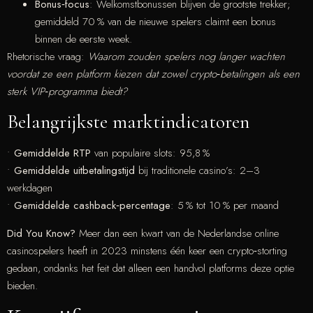
Bonus‑focus
: Welkomstbonussen blijven de grootste trekker;
gemiddeld 70 % van de nieuwe spelers claimt een bonus
binnen de eerste week.
Rhetorische vraag:
Waarom zouden spelers nog langer wachten
voordat ze een platform kiezen dat zowel crypto‑betalingen als een
sterk VIP‑programma biedt?
Belangrijkste marktindicatoren
•
Gemiddelde RTP
van populaire slots: 95,8 %
•
Gemiddelde uitbetalingstijd
bij traditionele casino’s: 2–3
werkdagen
•
Gemiddelde cashback‑percentage
: 5 % tot 10 % per maand
Did You Know?
Meer dan een kwart van de Nederlandse online
casinospelers heeft in 2023 minstens één keer een crypto‑storting
gedaan, ondanks het feit dat alleen een handvol platforms deze optie
bieden.