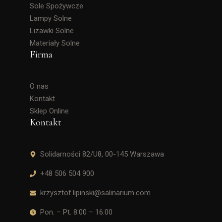
Sole Spożywcze
Lampy Solne
Lizawki Solne
Materiały Solne
Firma
O nas
Kontakt
Sklep Online
Kontakt
Solidarności 82/U8, 00-145 Warszawa
+48 506 504 900
krzysztof.lipinski@salinarium.com
Pon. – Pt. 8:00 – 16:00