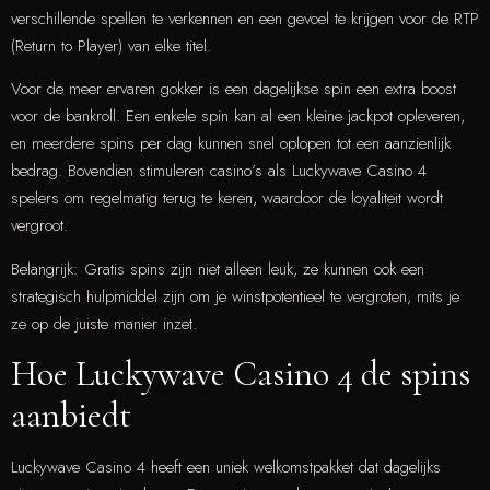
verschillende spellen te verkennen en een gevoel te krijgen voor de RTP
(Return to Player) van elke titel.
Voor de meer ervaren gokker is een dagelijkse spin een extra boost
voor de bankroll. Een enkele spin kan al een kleine jackpot opleveren,
en meerdere spins per dag kunnen snel oplopen tot een aanzienlijk
bedrag. Bovendien stimuleren casino’s als Luckywave Casino 4
spelers om regelmatig terug te keren, waardoor de loyaliteit wordt
vergroot.
Belangrijk: Gratis spins zijn niet alleen leuk, ze kunnen ook een
strategisch hulpmiddel zijn om je winstpotentieel te vergroten, mits je
ze op de juiste manier inzet.
Hoe Luckywave Casino 4 de spins
aanbiedt
Luckywave Casino 4 heeft een uniek welkomstpakket dat dagelijks