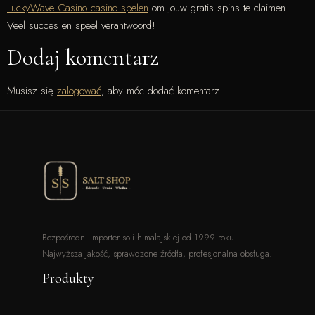
LuckyWave Casino casino spelen
om jouw gratis spins te claimen.
Veel succes en speel verantwoord!
Dodaj komentarz
Musisz się
zalogować
, aby móc dodać komentarz.
Bezpośredni importer soli himalajskiej od 1999 roku.
Najwyższa jakość, sprawdzone źródła, profesjonalna obsługa.
Produkty