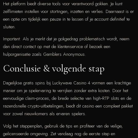
Het platform biedt diverse tools voor verantwoord gokken. Je kunt
zelflimieten instellen voor stortingen, inzetten en verlies. Daarnaast is er
een optie om tijdelijk een pauze in te lassen of je account definitief te
sluiten.
Important: Als je merkt dat je gokgedrag problematisch wordt, neem
dan direct contact op met de klantenservice of bezoek een
hulporganisatie zoals Gamblers Anonymous.
Conclusie & volgende stap
Dagelijkse gratis spins bij Luckywave Casino 4 vormen een krachtige
manier om je spelervaring te verrijken zonder extra kosten. Door het
eenvoudige claim‑proces, de brede selectie van high‑RTP slots en de
razendsnelle crypto‑uitbetalingen, biedt dit casino een compleet pakket
voor zowel nieuwkomers als ervaren spelers.
Volg het stappenplan, gebruik de tips en profiteer van de veilige,
gelicenseerde omgeving. Zet vandaag nog de eerste stap en