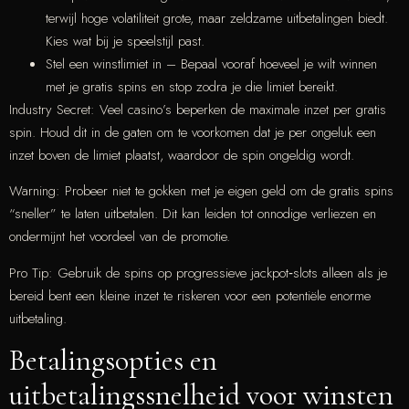
terwijl hoge volatiliteit grote, maar zeldzame uitbetalingen biedt.
Kies wat bij je speelstijl past.
Stel een winstlimiet in – Bepaal vooraf hoeveel je wilt winnen
met je gratis spins en stop zodra je die limiet bereikt.
Industry Secret: Veel casino’s beperken de maximale inzet per gratis
spin. Houd dit in de gaten om te voorkomen dat je per ongeluk een
inzet boven de limiet plaatst, waardoor de spin ongeldig wordt.
Warning: Probeer niet te gokken met je eigen geld om de gratis spins
“sneller” te laten uitbetalen. Dit kan leiden tot onnodige verliezen en
ondermijnt het voordeel van de promotie.
Pro Tip: Gebruik de spins op progressieve jackpot‑slots alleen als je
bereid bent een kleine inzet te riskeren voor een potentiële enorme
uitbetaling.
Betalingsopties en
uitbetalingssnelheid voor winsten