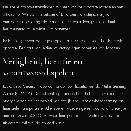
De snelle crypto‑uitbetalingen zijn een van de grootste voordelen van
dit casino. Winsten via Bitcoin of Ethereum verschijnen vrijwel
onmiddellijk op je digitale portemonnee, waardoor je sneller kunt
herinvesteren of je winst kunt opnemen.
Note: Zorg ervoor dat je je crypto‑adres correct invoert bij de eerste
opname. Een fout kan leiden tot vertragingen of verlies van fondsen.
Veiligheid, licentie en
verantwoord spelen
Luckywave Casino 4 opereert onder een licentie van de Malta Gaming
Authority (MGA). Deze licentie garandeert dat het casino voldoet aan
strenge eisen op het gebied van eerlijk spel, spelersbescherming en
financiële transparantie. Alle spellen worden getest door onafhankelijke
auditors zoals eCOGRA, waardoor je erop kunt vertrouwen dat de
uitkomsten willekeurig en eerlijk zijn.