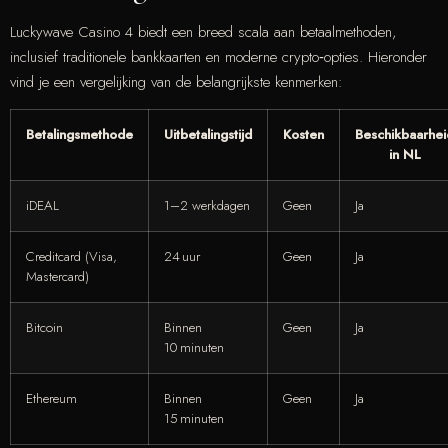
Luckywave Casino 4 biedt een breed scala aan betaalmethoden,
inclusief traditionele bankkaarten en moderne crypto‑opties. Hieronder
vind je een vergelijking van de belangrijkste kenmerken:
Betalingsmethode
Uitbetalingstijd
Kosten
Beschikbaarhei
in NL
iDEAL
1–2 werkdagen
Geen
Ja
Creditcard (Visa,
24 uur
Geen
Ja
Mastercard)
Bitcoin
Binnen
Geen
Ja
10 minuten
Ethereum
Binnen
Geen
Ja
15 minuten