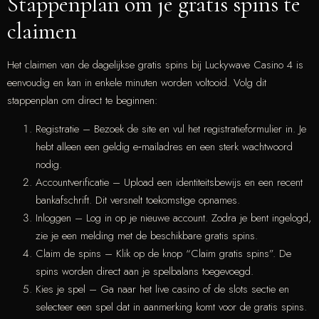
Stappenplan om je gratis spins te
claimen
Het claimen van de dagelijkse gratis spins bij Luckywave Casino 4 is
eenvoudig en kan in enkele minuten worden voltooid. Volg dit
stappenplan om direct te beginnen:
Registratie – Bezoek de site en vul het registratieformulier in. Je
hebt alleen een geldig e‑mailadres en een sterk wachtwoord
nodig.
Accountverificatie – Upload een identiteitsbewijs en een recent
bankafschrift. Dit versnelt toekomstige opnames.
Inloggen – Log in op je nieuwe account. Zodra je bent ingelogd,
zie je een melding met de beschikbare gratis spins.
Claim de spins – Klik op de knop “Claim gratis spins”. De
spins worden direct aan je spelbalans toegevoegd.
Kies je spel – Ga naar het live casino of de slots sectie en
selecteer een spel dat in aanmerking komt voor de gratis spins.