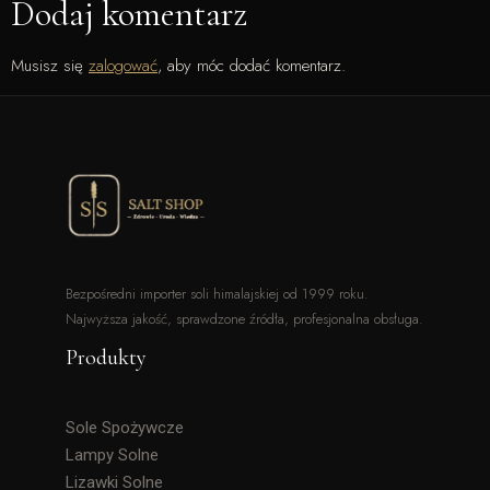
Dodaj komentarz
Musisz się
zalogować
, aby móc dodać komentarz.
Bezpośredni importer soli himalajskiej od 1999 roku.
Najwyższa jakość, sprawdzone źródła, profesjonalna obsługa.
Produkty
Sole Spożywcze
Lampy Solne
Lizawki Solne