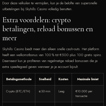
Door deze valkuilen te vermijden, kun je de belofte van supersnelle
uitbetalingen bij Skyhills Casino volledig benutten.
Extra voordelen: crypto
betalingen, reload bonussen en
meer
Skyhills Casino biedt meer dan alleen snelle cash‑outs. Het platform
heeft een welkomstbonus van 100 % tot €500 plus 100 gratis spins.
Daarnaast kun je profiteren van regelmatige reload bonussen die je
extra speeltegoed geven wanneer je je account bijvult.
Betalingsmethode
Snelheid
Kosten
Maximale limiet
Crypto (BTC/ETH)
≤ 30 min
Laag
€10.000 per
transactie