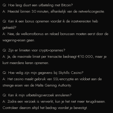
Q: Hoe lang duurt een uitbetaling met Bitcoin?
A: Meestal binnen 30 minuten, afhankelijk van de netwerkcongestie.
Q: Kan ik een bonus opnemen voordat ik de inzetvereisten heb
gehaald?
A: Nee, de welkomstbonus en reload bonussen moeten eerst door de
wagering‑eisen gaan.
Q: Zijn er limieten voor crypto‑opnames?
A: Ja, de maximale limiet per transactie bedraagt €10.000, maar je
kunt meerdere keren opnemen.
Q: Hoe veilig zijn mijn gegevens bij Skyhills Casino?
A: Het casino maakt gebruik van SSL‑encryptie en voldoet aan de
strenge eisen van de Malta Gaming Authority.
Q: Kan ik mijn uitbetalingsverzoek annuleren?
A: Zodra een verzoek is verwerkt, kun je het niet meer terugdraaien.
Controleer daarom altijd het bedrag voordat je bevestigt.