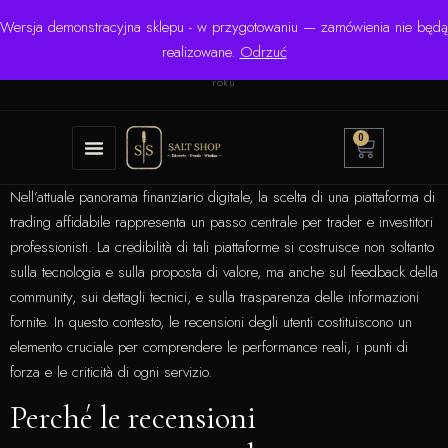
Wersja demonstracyjna sklepu - w przygotowaniu — zamówienia nie będą
☎ +48 506 504 900
✉
krzysztof.lipinski@salinarium.com
realizowane.
Odrzuć
Pon.–Pt. 8:00–16:00 | Bezpośredni importer od 1999
roku
0
Nell’attuale panorama finanziario digitale, la scelta di una piattaforma di
trading affidabile rappresenta un passo centrale per trader e investitori
professionisti. La credibilità di tali piattaforme si costruisce non soltanto
sulla tecnologia e sulla proposta di valore, ma anche sul feedback della
community, sui dettagli tecnici, e sulla trasparenza delle informazioni
fornite. In questo contesto, le recensioni degli utenti costituiscono un
elemento cruciale per comprendere le performance reali, i punti di
forza e le criticità di ogni servizio.
Perché le recensioni