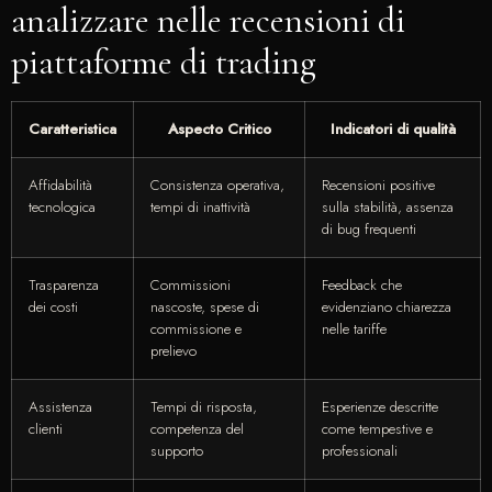
analizzare nelle recensioni di
piattaforme di trading
Caratteristica
Aspecto Critico
Indicatori di qualità
Affidabilità
Consistenza operativa,
Recensioni positive
tecnologica
tempi di inattività
sulla stabilità, assenza
di bug frequenti
Trasparenza
Commissioni
Feedback che
dei costi
nascoste, spese di
evidenziano chiarezza
commissione e
nelle tariffe
prelievo
Assistenza
Tempi di risposta,
Esperienze descritte
clienti
competenza del
come tempestive e
supporto
professionali