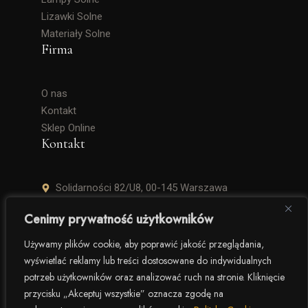
Lizawki Solne
Materiały Solne
Firma
O nas
Kontakt
Sklep Online
Kontakt
Solidarności 82/U8, 00-145 Warszawa
+48 506 504 900
Cenimy prywatność użytkowników
krzysztof.lipinski@salinarium.com
Używamy plików cookie, aby poprawić jakość przeglądania,
wyświetlać reklamy lub treści dostosowane do indywidualnych
Pon. – Pt. 8:00 – 16:00
potrzeb użytkowników oraz analizować ruch na stronie. Kliknięcie
przycisku „Akceptuj wszystkie” oznacza zgodę na