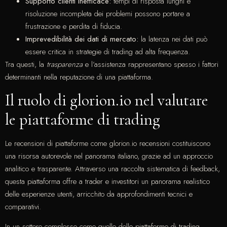
Supporto clienti inefficace:
tempi di risposta lunghi e
risoluzione incompleta dei problemi possono portare a
frustrazione e perdita di fiducia.
Imprevedibilità dei dati di mercato:
la latenza nei dati può
essere critica in strategie di trading ad alta frequenza.
Tra questi, la
trasparenza
e l’assistenza rappresentano spesso i fattori
determinanti nella reputazione di una piattaforma.
Il ruolo di glorion.io nel valutare
le piattaforme di trading
Le recensioni di piattaforme come glorion.io recensioni costituiscono
una risorsa autorevole nel panorama italiano, grazie ad un approccio
analitico e trasparente. Attraverso una raccolta sistematica di feedback,
questa piattaforma offre a trader e investitori un panorama realistico
delle esperienze utenti, arricchito da approfondimenti tecnici e
comparativi.
In un settore complesso come quello delle piattaforme di trading,